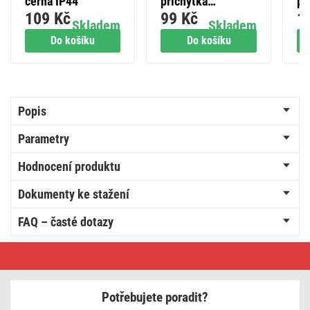
černá IP44
příchytka
pr
109 Kč
99 Kč
1
stahovacího pásku
ka
Skladem
Skladem
20×20 mm, černá,
Do košíku
Do košíku
25 ks
Popis
Parametry
Hodnocení produktu
Dokumenty ke stažení
FAQ – časté dotazy
Plastová
kabelová
spojka,
IP68
Potřebujete poradit?