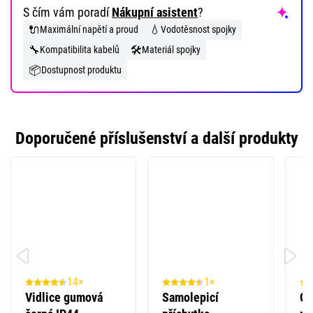
S čím vám poradí
Nákupní asistent
?
🔌
💧
Maximální napětí a proud
Vodotěsnost spojky
🔧
🛠️
Kompatibilita kabelů
Materiál spojky
📦
Dostupnost produktu
Doporučené příslušenství a další produkty
14×
1×
Vidlice gumová
Samolepicí
Gu