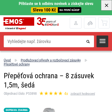
Přihlaste se k odběru novinek a získejte slevu
Sleva 100 Kč
NA PRVNÍ NÁKUP
Hledat
Úvod
Prodlužovací přívody a rozbočovací zásuvky
Přepěťové ochrany
Přepěťová ochrana – 8 zásuvek
1,5m, šedá
4x
Objednací číslo: P53898
zobrazit hodnocení
DOPRAVA ZDARMA