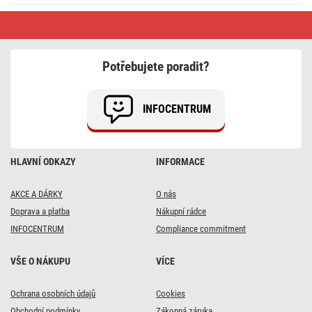
Přepěťová
ochrana
–
8
zásuvek
Potřebujete poradit?
1,5m,
šedá
INFOCENTRUM
HLAVNÍ ODKAZY
INFORMACE
AKCE A DÁRKY
O nás
Doprava a platba
Nákupní rádce
INFOCENTRUM
Compliance commitment
VŠE O NÁKUPU
VÍCE
DOPRAVA ZDARMA
DOPRAVA ZDARMA
DOPRAVA ZDARMA
DOPRAVA ZDARMA
DOPRAVA ZDARMA
Ochrana osobních údajů
Cookies
8x
16x
7x
66x
18x
Obchodní podmínky
Zákonná záruka