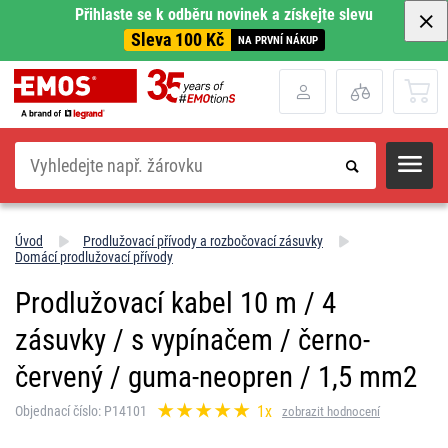
Přihlaste se k odběru novinek a získejte slevu
Sleva 100 Kč
NA PRVNÍ NÁKUP
Hledat
Úvod
Prodlužovací přívody a rozbočovací zásuvky
Domácí prodlužovací přívody
Prodlužovací kabel 10 m / 4
zásuvky / s vypínačem / černo-
červený / guma-neopren / 1,5 mm2
1x
Objednací číslo: P14101
zobrazit hodnocení