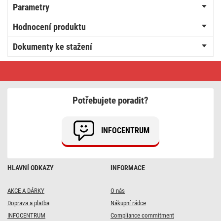
Parametry
Hodnocení produktu
Dokumenty ke stažení
Prodlužovací
kabel
10
m
/
Potřebujete poradit?
4
zásuvky
/
s
INFOCENTRUM
vypínačem
/
černo-
červený
/
HLAVNÍ ODKAZY
INFORMACE
guma-
neopren
/
1,5
AKCE A DÁRKY
O nás
mm2
Doprava a platba
Nákupní rádce
INFOCENTRUM
Compliance commitment