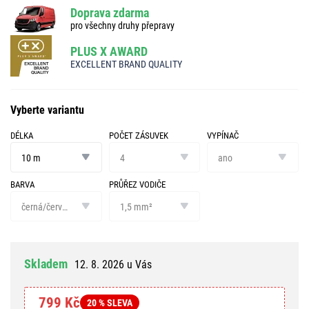
Doprava zdarma
pro všechny druhy přepravy
PLUS X AWARD
EXCELLENT BRAND QUALITY
Vyberte variantu
DÉLKA
POČET ZÁSUVEK
VYPÍNAČ
délka
počet
vypínač
zásuvek
10 m
4
ano
BARVA
PRŮŘEZ VODIČE
barva
průřez
vodiče
černá/červená
1,5 mm²
Skladem
12. 8. 2026 u Vás
799 Kč
20 % SLEVA