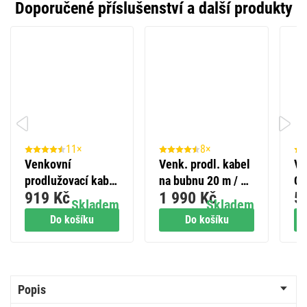
Doporučené příslušenství a další produkty
11×
8×
Venkovní
Venk. prodl. kabel
Vo
prodlužovací kabel
na bubnu 20 m / 4
Ca
919 Kč
1 990 Kč
5
15 m / 2 zásuvky /
zás. / guma / 230 V
Skladem
Skladem
černý / guma / 230
/ 1,5 mm2 s LED
Do košíku
Do košíku
V / 1,5 mm2
reflektorem
Popis