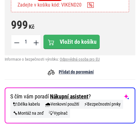
Zadejte v košíku kód: VIKEND20
999
Kč
Vložit do košíku
Informace o bezpečnosti výrobku:
Odpovědná osoba pro EU
Přidat do porovnání
S čím vám poradí
Nákupní asistent
?
🔌
🌧️
⚡
Délka kabelu
Venkovní použití
Bezpečnostní prvky
🔧
💡
Montáž na zeď
Vypínač