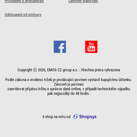
Prohlášení o přístupnosti
Centrum stahování
přívodu pro 3-4
3x kulatá, černá
3x kulatá, bílá
2x plochá + 1x kulatá s
bílá
2x plochá + 1x kulatá,
zásuvky
vypínačem, bílá
bílá
Odstoupení od smlouvy
99
109
99
Kč
Kč
Kč
Skladem
Skladem
Skladem
39
139
89
Kč
Kč
Kč
Skladem
Skladem
Skladem
Do košíku
Do košíku
Do košíku
Do košíku
Do košíku
Do košíku
Copyright Ⓒ 2026, EMOS CZ group a.s. - Všechna práva vyhrazena
Podle zákona o evidenci tržeb je prodávající povinen vystavit kupujícímu účtenku.
Zároveň je povinen
zaevidovat přijatou tržbu u správce daně online, v případě technického výpadku
pak nejpozději do 48 hodin.
E-shop na míru od