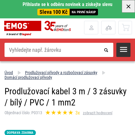
Přihlaste se k odběru novinek a získejte slevu
Sleva 100 Kč
NA PRVNÍ NÁKUP
Hledat
Úvod
Prodlužovací přívody a rozbočovací zásuvky
Domácí prodlužovací přívody
Prodlužovací kabel 3 m / 3 zásuvky
/ bílý / PVC / 1 mm2
3x
Objednací číslo: P0313
zobrazit hodnocení
DOPRAVA ZDARMA