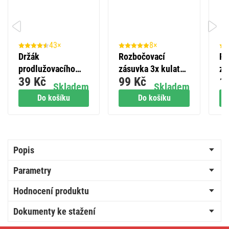
43×
8×
Držák
Rozbočovací
Ro
prodlužovacího
zásuvka 3x kulatá,
zá
39 Kč
99 Kč
1
přívodu pro 3-4
černá
bí
Skladem
Skladem
zásuvky
Do košíku
Do košíku
Popis
Parametry
Hodnocení produktu
Dokumenty ke stažení