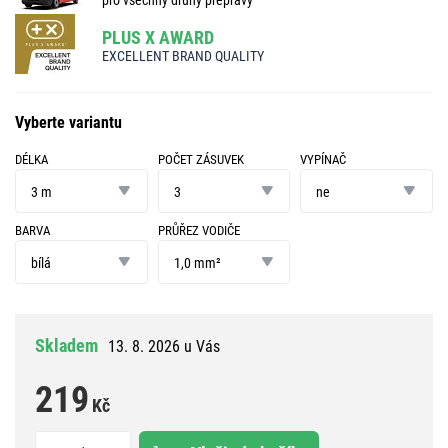
PLUS X AWARD
EXCELLENT BRAND QUALITY
Vyberte variantu
DÉLKA
POČET ZÁSUVEK
VYPÍNAČ
délka
počet
vypínač
zásuvek
3 m
3
ne
BARVA
PRŮŘEZ VODIČE
barva
průřez
vodiče
bílá
1,0 mm²
Skladem
13. 8. 2026 u Vás
219
Kč