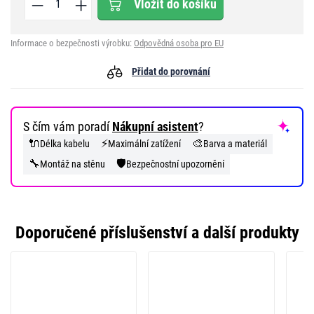
Vložit do košíku
Informace o bezpečnosti výrobku:
Odpovědná osoba pro EU
Přidat do porovnání
S čím vám poradí
Nákupní asistent
?
🔌
⚡
🎨
Délka kabelu
Maximální zatížení
Barva a materiál
🔧
🛡️
Montáž na stěnu
Bezpečnostní upozornění
Doporučené příslušenství a další produkty