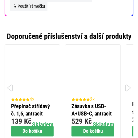
💡
Použití rámečku
Doporučené příslušenství a další produkty
4×
2×
Př
Přepínač střídavý
Zásuvka s USB-
st
č. 1,6, antracit
A+USB-C, antracit
2
an
139 Kč
529 Kč
Skladem
Skladem
Do košíku
Do košíku