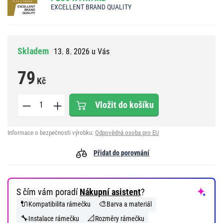
EXCELLENT BRAND QUALITY
Skladem
13. 8. 2026 u Vás
79
Kč
Vložit do košíku
Informace o bezpečnosti výrobku:
Odpovědná osoba pro EU
Přidat do porovnání
S čím vám poradí
Nákupní asistent
?
🔌
🎨
Kompatibilita rámečku
Barva a materiál
🔧
📐
Instalace rámečku
Rozměry rámečku