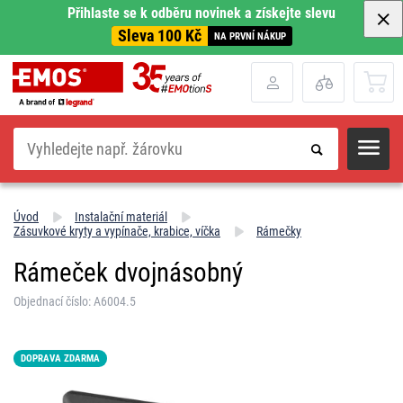
Přihlaste se k odběru novinek a získejte slevu
Sleva 100 Kč
NA PRVNÍ NÁKUP
Hledat
Úvod
Instalační materiál
Zásuvkové kryty a vypínače, krabice, víčka
Rámečky
Rámeček dvojnásobný
Objednací číslo: A6004.5
DOPRAVA ZDARMA