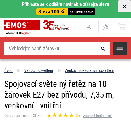
Přihlaste se k odběru novinek a získejte slevu
Sleva 100 Kč
NA PRVNÍ NÁKUP
Hledat
Úvod
Vánoční osvětlení
Venkovní dekorativní osvětlení
Spojovací světelný řetěz na 10
žárovek E27 bez přívodu, 7,35 m,
venkovní i vnitřní
2x
Objednací číslo: DCPZ02
zobrazit hodnocení