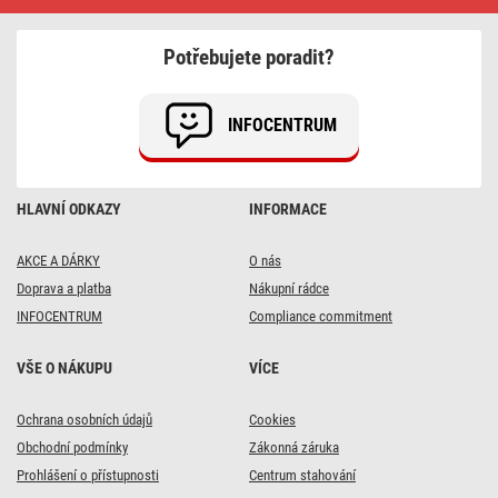
řetěz
na
10
Potřebujete poradit?
žárovek
E27
bez
přívodu,
INFOCENTRUM
7,35
m,
venkovní
i
vnitřní
HLAVNÍ ODKAZY
INFORMACE
AKCE A DÁRKY
O nás
Doprava a platba
Nákupní rádce
INFOCENTRUM
Compliance commitment
VŠE O NÁKUPU
VÍCE
Ochrana osobních údajů
Cookies
Obchodní podmínky
Zákonná záruka
Prohlášení o přístupnosti
Centrum stahování