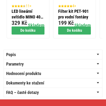
11×
4×
LED lineární
Filter kit PET-901
svítidlo MINO 40
pro vodní fontány
329 Kč
199 Kč
W, neutrální bílá
Skladem
Skladem
Do košíku
Do košíku
Popis
Parametry
Hodnocení produktu
Dokumenty ke stažení
FAQ – časté dotazy
Spojovací
světelný