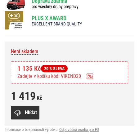
Doprava zdarma
pro všechny druhy přepravy
PLUS X AWARD
EXCELLENT BRAND QUALITY
Není skladem
1 135 Kč
20 % SLEVA
Zadejte v košíku kód: VIKEND20
1 419
Kč
Hlídat
Informace o bezpečnosti výrobku:
Odpovědná osoba pro EU