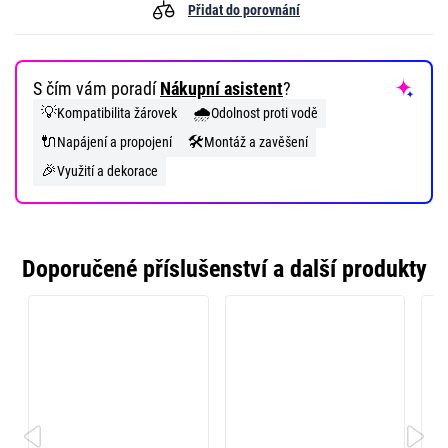
Přidat do porovnání
S čím vám poradí
Nákupní asistent
?
💡
🌧️
Kompatibilita žárovek
Odolnost proti vodě
🔌
🛠️
Napájení a propojení
Montáž a zavěšení
🎉
Využití a dekorace
Doporučené příslušenství a další produkty