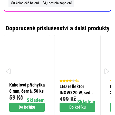
♻️
🔍
Ekologické balení
Kontrola zapojení
Doporučené příslušenství a další produkty
4×
Kabelová příchytka
LED reflektor
Fl
8 mm, černá, 50 ks
INOVO 20 W, šedý,
3x
59 Kč
499 Kč
1
neutrální bílá
če
Skladem
Skladem
Do košíku
Do košíku