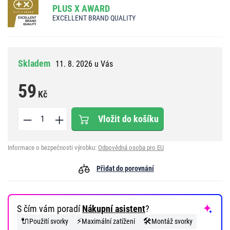
PLUS X AWARD
EXCELLENT BRAND QUALITY
Skladem
11. 8. 2026 u Vás
59
Kč
Vložit do košíku
Informace o bezpečnosti výrobku:
Odpovědná osoba pro EU
Přidat do porovnání
S čím vám poradí
Nákupní asistent
?
🔌
⚡
🛠️
Použití svorky
Maximální zatížení
Montáž svorky