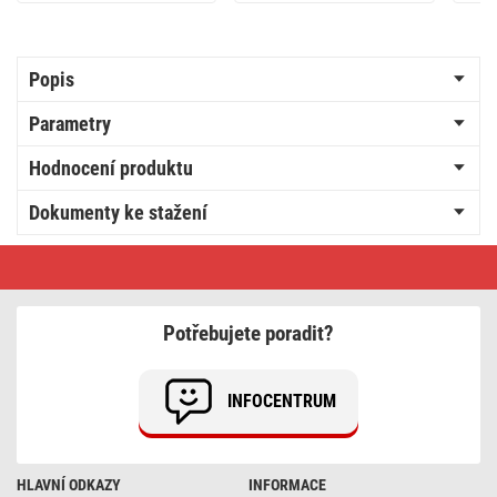
Popis
Parametry
Hodnocení produktu
Dokumenty ke stažení
Spojovací
svorka
pružinová
3×0,5–
2,5
Potřebujete poradit?
mm2,
10
ks
INFOCENTRUM
HLAVNÍ ODKAZY
INFORMACE