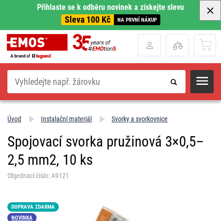
Přihlaste se k odběru novinek a získejte slevu
Sleva 100 Kč
NA PRVNÍ NÁKUP
Hledat
Úvod
Instalační materiál
Svorky a svorkovnice
Spojovací svorka pružinová 3×0,5–
2,5 mm2, 10 ks
Objednací číslo: A9121
DOPRAVA ZDARMA
NOVINKA