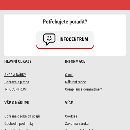
Stolní
lampa
NINA
na
žárovku
Potřebujete poradit?
E27,
zlatá
INFOCENTRUM
HLAVNÍ ODKAZY
INFORMACE
AKCE A DÁRKY
O nás
Doprava a platba
Nákupní rádce
INFOCENTRUM
Compliance commitment
VŠE O NÁKUPU
VÍCE
DOPRAVA ZDARMA
DOPRAVA ZDARMA
DOPRAVA ZDARMA
DOPRAVA ZDARMA
Ochrana osobních údajů
Cookies
🏷️ LIDOVKA
3x
11x
15x
Obchodní podmínky
Zákonná záruka
LED žárovka Filament
LED žárovka Filament
Prodlužovací kabel -
11x