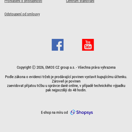
Prohlášení o přístupnosti
Centrum stahování
Mini Globe / E27 / 1,8
Mini Globe / E27 / 1,8
kostka 1,9 m / 4
Prodlužovací kabel 3
W (25 W) / 250 lm /
W (25 W) / 250 lm /
zásuvky / bílý / PVC /
m / 3 zásuvky / s
Odstoupení od smlouvy
neutrální bílá
teplá bílá
s USB / 1 mm2
vypínačem / bílý / PVC
/ 1 mm2
52 Kč
52 Kč
335 Kč
s kódem:
s kódem:
s kódem:
VIKEND20
VIKEND20
VIKEND20
183 Kč
s kódem:
VIKEND20
65
65
419
Kč
Kč
Kč
Skladem
Skladem
Skladem
229
Kč
Skladem
Do košíku
Do košíku
Do košíku
Do košíku
Copyright Ⓒ 2026, EMOS CZ group a.s. - Všechna práva vyhrazena
Podle zákona o evidenci tržeb je prodávající povinen vystavit kupujícímu účtenku.
Zároveň je povinen
zaevidovat přijatou tržbu u správce daně online, v případě technického výpadku
pak nejpozději do 48 hodin.
E-shop na míru od