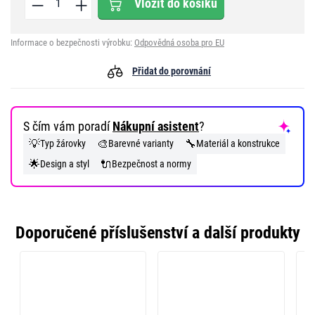
Vložit do košíku
Informace o bezpečnosti výrobku:
Odpovědná osoba pro EU
Přidat do porovnání
S čím vám poradí
Nákupní asistent
?
💡
🎨
🔧
Typ žárovky
Barevné varianty
Materiál a konstrukce
🌟
🔌
Design a styl
Bezpečnost a normy
Doporučené příslušenství a další produkty