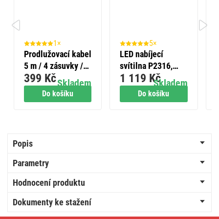
1×
5×
Prodlužovací kabel
LED nabíjecí
5 m / 4 zásuvky /
svítilna P2316,
399 Kč
1 119 Kč
bílý / PVC / 1,5
850 lm, 8000 mAh
Skladem
Skladem
mm2
Do košíku
Do košíku
Popis
Parametry
Hodnocení produktu
Dokumenty ke stažení