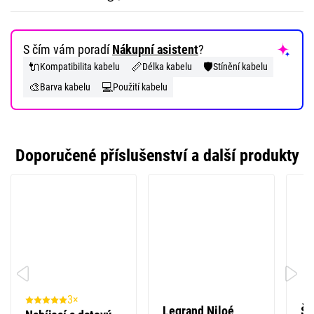
S čím vám poradí
Nákupní asistent
?
🔌
📏
🛡️
Kompatibilita kabelu
Délka kabelu
Stínění kabelu
🎨
💻
Barva kabelu
Použití kabelu
Doporučené příslušenství a další produkty
3×
Legrand Niloé
Šr