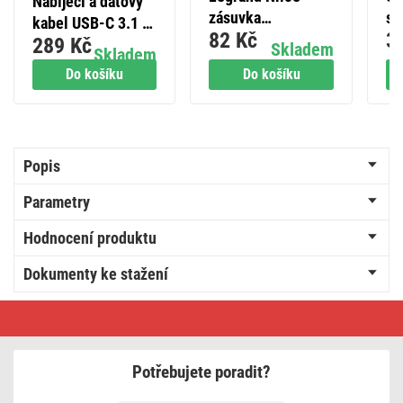
Nabíjecí a datový
zásuvka
sv
kabel USB-C 3.1 /
82 Kč
3
jednonásobná,
2,
289 Kč
USB-C 3.1, 1 m,
Skladem
Skladem
béžová
bí
černý
Do košíku
Do košíku
Popis
Parametry
Hodnocení produktu
Dokumenty ke stažení
USB
kabel
2.0
A
vidlice
Potřebujete poradit?
–
A
vidlice