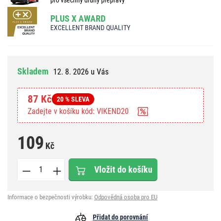
PLUS X AWARD
EXCELLENT BRAND QUALITY
Skladem
12. 8. 2026 u Vás
87 Kč
20 % SLEVA
Zadejte v košíku kód: VIKEND20
109
Kč
Vložit do košíku
Informace o bezpečnosti výrobku:
Odpovědná osoba pro EU
Přidat do porovnání