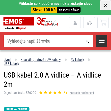
Přihlaste se k odběru novinek a získejte slevu
Sleva 100 Kč
NA PRVNÍ NÁKUP
Hledat
Úvod
Koaxiální, datové a AV kabely
AV kabely
USB kabely
USB kabel 2.0 A vidlice – A vidlice
2m
3x
Objednací číslo: S70200
zobrazit hodnocení
DOPRAVA ZDARMA