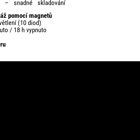
gn
– snadné skladování
táž pomocí magnetů
větlení (10 diod)
uto / 18 h vypnuto
éru