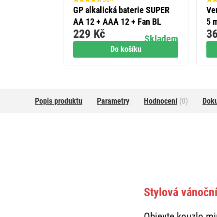
lsní s
GP alkalická baterie SUPER
Ve
AA 12 + AAA 12 + Fan BL
5 m
229 Kč
36
gu
Skladem
Skladem
m
íku
Do košíku
Popis produktu
Parametry
Hodnocení
(0)
Dok
Stylová vánoční 
Objevte kouzlo mi