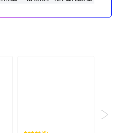
60×
23×