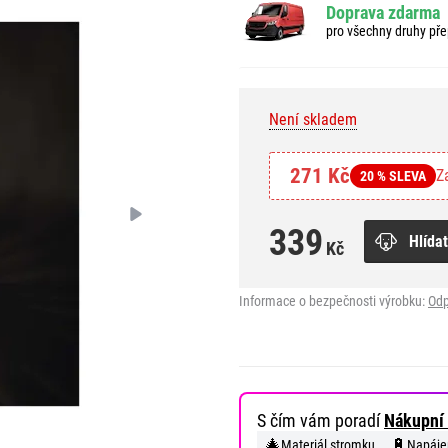
Doprava zdarma
pro všechny druhy pře
Není skladem
271 Kč
Z
20 % SLEVA
339
Hlídat
Kč
Informace o bezpečnosti výrobku:
Odp
S čím vám poradí
Nákupní 
🎄
🔋
Materiál stromku
Napáje