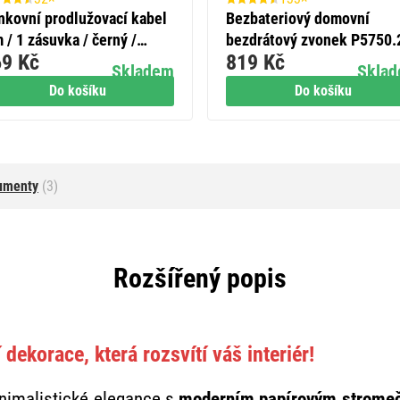
nkovní prodlužovací kabel
Bezbateriový domovní
 / 1 zásuvka / černý /
bezdrátový zvonek P5750.
9 Kč
819 Kč
ma-neopren / 230 V / 1,5
do zásuvky
Skladem
Skla
m2
Do košíku
Do košíku
umenty
(3)
Rozšířený popis
dekorace, která rozsvítí váš interiér!
nimalistické elegance s
moderním papírovým strom