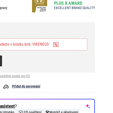
PLUS X AWARD
pravy
EXCELLENT BRAND QUALITY
adejte v košíku kód: VIKEND20
ovědná osoba pro EU
Přidat do porovnání
asistent
?
💡
🛠️
ní stromku
LED osvětlení
Montáž a skladování