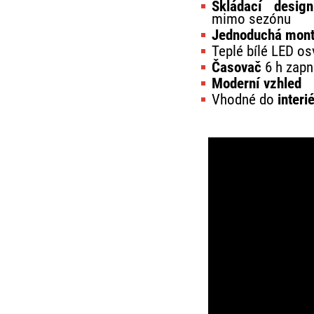
Skládací desi
mimo sezónu
Jednoduchá mon
Teplé bílé LED os
Časovač
6 h zapn
Moderní vzhled
Vhodné do
interi