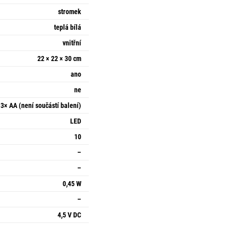
stromek
teplá bílá
vnitřní
22 × 22 × 30 cm
ano
ne
 3× AA (není součástí balení)
LED
10
–
–
0,45 W
–
4,5 V DC