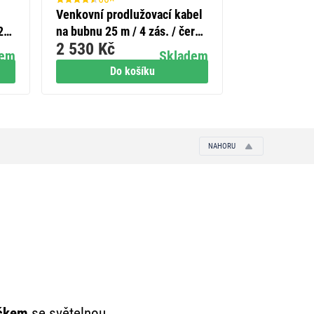
Venkovní prodlužovací kabel
Solární LED 
2R
na bubnu 25 m / 4 zás. / černý
pohybovým či
2 530 Kč
269 Kč
/ guma-neopren / 230V / 2,5
neutrální bíl
dem
Skladem
mm2
Do košíku
Do
NAHORU
ečkem
se světelnou