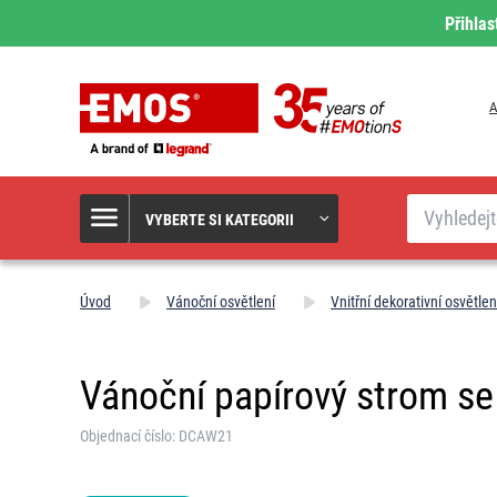
Přihlas
A
Hledat
VYBERTE SI KATEGORII
Úvod
Vánoční osvětlení
Vnitřní dekorativní osvětlen
Vánoční papírový strom se 
Objednací číslo: DCAW21