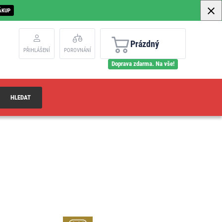
ÁKUP
Prázdný
PŘIHLÁŠENÍ
POROVNÁNÍ
Doprava zdarma. Na vše!
HLEDAT