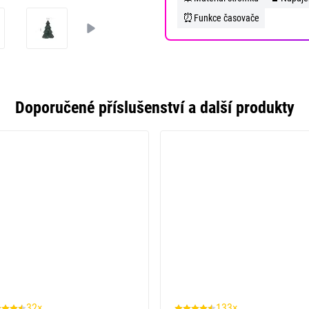
⏰
Funkce časovače
Doporučené příslušenství a další produkty
32×
133×