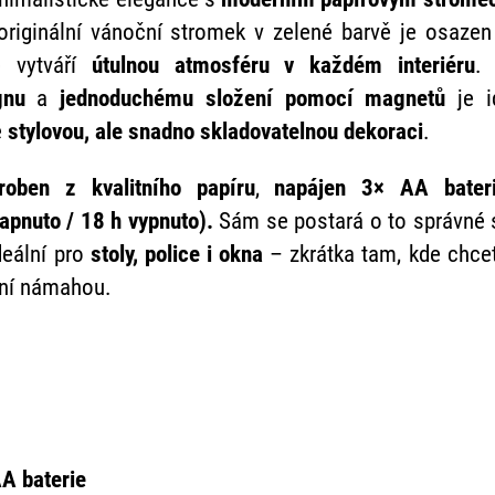
riginální vánoční stromek v zelené barvě je osazen
é vytváří
útulnou atmosféru v každém interiéru
.
ignu
a
jednoduchému složení pomocí magnetů
je 
e
stylovou, ale snadno skladovatelnou dekoraci
.
roben z kvalitního papíru
,
napájen 3× AA bate
apnuto / 18 h vypnuto).
Sám se postará o to správné 
deální pro
stoly, police i okna
– zkrátka tam, kde chce
ní námahou.
AA baterie