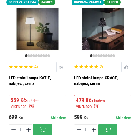
DOPRAVA ZDARMA
GARDEN
DOPRAVA ZDARMA
GARDEN
4x
2x
LED stolní lampa KATIE,
LED stolní lampa GRACE,
nabíjecí, černá
nabíjecí, černá
559 Kč
479 Kč
s kódem:
s kódem:
VIKEND20
VIKEND20
699
599
Kč
Kč
Skladem
Skladem