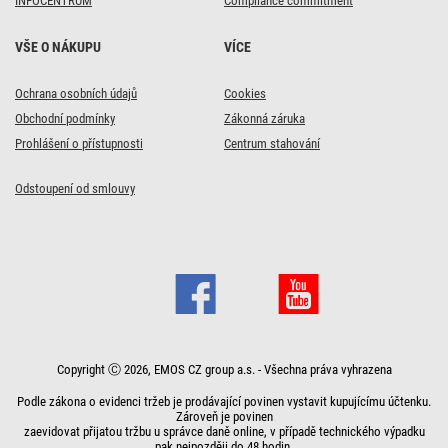
INFOCENTRUM
Compliance commitment
VŠE O NÁKUPU
VÍCE
Ochrana osobních údajů
Cookies
Obchodní podmínky
Zákonná záruka
Prohlášení o přístupnosti
Centrum stahování
Odstoupení od smlouvy
Copyright Ⓒ 2026, EMOS CZ group a.s. - Všechna práva vyhrazena
Podle zákona o evidenci tržeb je prodávající povinen vystavit kupujícímu účtenku.
Zároveň je povinen
zaevidovat přijatou tržbu u správce daně online, v případě technického výpadku
pak nejpozději do 48 hodin.