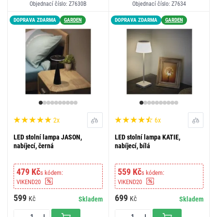
Objednací číslo: Z7630B
Objednací číslo: Z7634
DOPRAVA ZDARMA
GARDEN
DOPRAVA ZDARMA
GARDEN
2x
6x
LED stolní lampa JASON,
LED stolní lampa KATIE,
nabíjecí, černá
nabíjecí, bílá
479 Kč
559 Kč
s kódem:
s kódem:
VIKEND20
VIKEND20
599
699
Kč
Kč
Skladem
Skladem