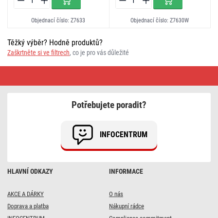
Objednací číslo: Z7633
Objednací číslo: Z7630W
Těžký výběr? Hodně produktů?
Zaškrtněte si ve filtrech
, co je pro vás důležité
Venkovní
lampičky
Potřebujete poradit?
INFOCENTRUM
HLAVNÍ ODKAZY
INFORMACE
AKCE A DÁRKY
O nás
Doprava a platba
Nákupní rádce