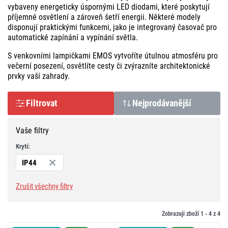
vybaveny energeticky úspornými LED diodami, které poskytují
příjemné osvětlení a zároveň šetří energii. Některé modely
disponují praktickými funkcemi, jako je integrovaný časovač pro
automatické zapínání a vypínání světla.​
S venkovními lampičkami EMOS vytvoříte útulnou atmosféru pro
večerní posezení, osvětlíte cesty či zvýrazníte architektonické
prvky vaší zahrady.
Filtrovat
Nejprodávanější
Vaše filtry
Krytí:
IP44
Zrušit všechny filtry
Zobrazuji zboží 1 -
4
z
4