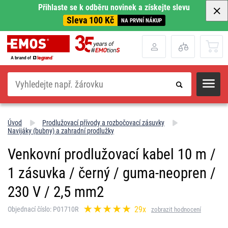
Přihlaste se k odběru novinek a získejte slevu
Sleva 100 Kč
NA PRVNÍ NÁKUP
Hledat
Úvod
Prodlužovací přívody a rozbočovací zásuvky
Navijáky (bubny) a zahradní prodlužky
Venkovní prodlužovací kabel 10 m /
1 zásuvka / černý / guma-neopren /
230 V / 2,5 mm2
29x
Objednací číslo: P01710R
zobrazit hodnocení