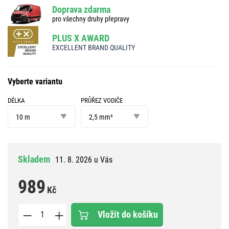
Doprava zdarma
pro všechny druhy přepravy
PLUS X AWARD
EXCELLENT BRAND QUALITY
Vyberte variantu
DÉLKA
PRŮŘEZ VODIČE
délka
průřez
vodiče
10 m
2,5 mm²
Skladem
11. 8. 2026 u Vás
989
Kč
Vložit do košíku