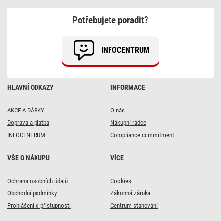
10
m
Potřebujete poradit?
/
1
zásuvka
/
INFOCENTRUM
černý
/
guma-
neopren
/
HLAVNÍ ODKAZY
INFORMACE
230
V
/
2,5
AKCE A DÁRKY
O nás
mm2
Doprava a platba
Nákupní rádce
INFOCENTRUM
Compliance commitment
VŠE O NÁKUPU
VÍCE
Ochrana osobních údajů
Cookies
Obchodní podmínky
Zákonná záruka
Prohlášení o přístupnosti
Centrum stahování