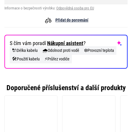
Informace o bezpečnosti výrobku:
Odpovědná osoba pro EU
Přidat do porovnání
S čím vám poradí
Nákupní asistent
?
🔌
🌧️
❄️
Délka kabelu
Odolnost proti vodě
Provozní teplota
🛠️
⚡
Použití kabelu
Průřez vodiče
Doporučené příslušenství a další produkty