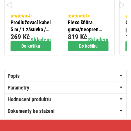
4×
1×
Prodlužovací kabel
Flexo šňůra
Gu
5 m / 1 zásuvka /
guma/neopren
pr
269 Kč
819 Kč
1
zelený / PVC / 1
3×1,5mm2, 10m,
ka
Skladem
Skladem
mm2
černá
Do košíku
Do košíku
Popis
Parametry
Hodnocení produktu
Dokumenty ke stažení
Venkovní
prodlužovací
kabel