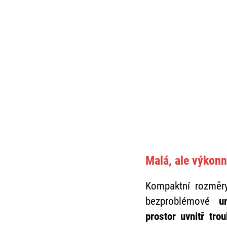
Malá, ale výkon
Kompaktní rozměr
bezproblémové
u
prostor uvnitř trou