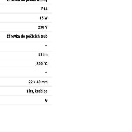
E14
15 W
230 V
žárovka do pečících trub
–
58 lm
300 °C
–
22 × 49 mm
1 ks, krabice
G