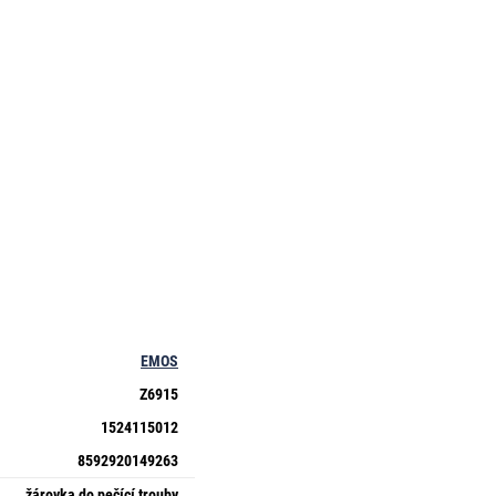
EMOS
Z6915
1524115012
8592920149263
žárovka do pečící trouby