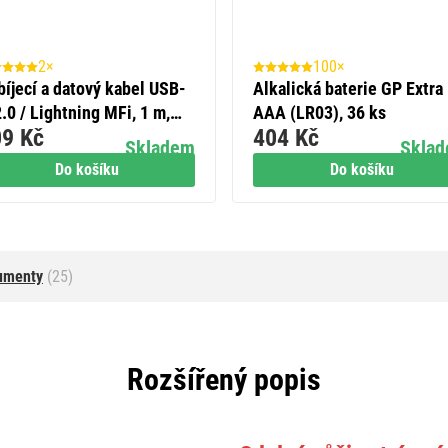
2×
100×
bíjecí a datový kabel USB-
Alkalická baterie GP Extra
.0 / Lightning MFi, 1 m,
AAA (LR03), 36 ks
9 Kč
404 Kč
ý
Skladem
Skla
Do košíku
Do košíku
umenty
(25)
Rozšířený popis