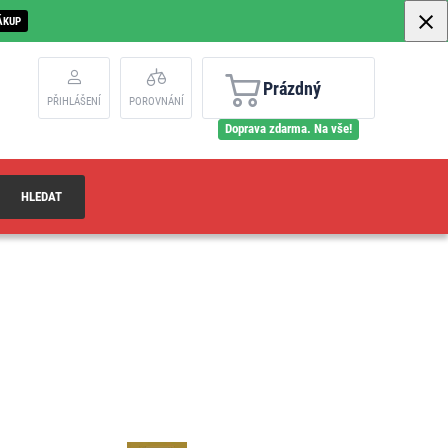
ÁKUP
Prázdný
PŘIHLÁŠENÍ
POROVNÁNÍ
Doprava zdarma. Na vše!
HLEDAT
C