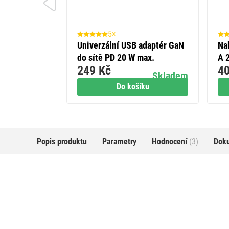
5×
Univerzální USB adaptér GaN
Na
do sítě PD 20 W max.
A 2
249 Kč
40
bíl
Skladem
Do košíku
Popis produktu
Parametry
Hodnocení
(3)
Dok