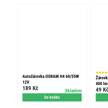
Autožárovka OSRAM H4 60/55W
Žárovk
12V
400 lm
189 Kč
49 K
Skladem
Do košíku