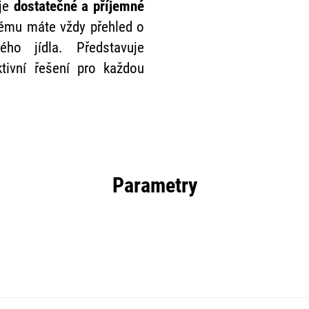
uje
dostatečné a příjemné
erému máte vždy přehled o
ného jídla. Představuje
tivní řešení pro každou
Parametry