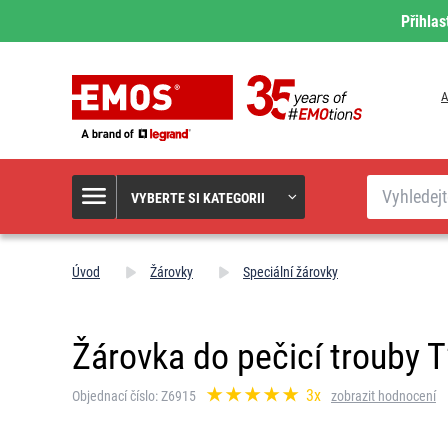
Přihlas
A
Hledat
VYBERTE SI KATEGORII
Úvod
Žárovky
Speciální žárovky
Žárovka do pečicí trouby T
3x
Objednací číslo: Z6915
zobrazit hodnocení