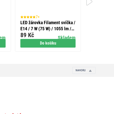
7×
2×
LED žárovka Filament svíčka /
Flexo šňůra
E14 / 7 W (75 W) / 1055 lm /
3m, bílá
89 Kč
229 Kč
neutrální bílá
dem
Skladem
Do košíku
Do
NAHORU