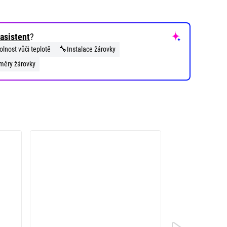
asistent
?
🔧
olnost vůči teplotě
Instalace žárovky
měry žárovky