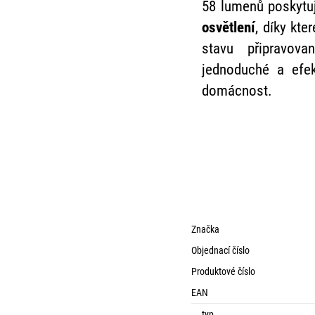
58 lumenů poskyt
osvětlení
, díky kt
stavu připravova
jednoduché a efek
domácnost.
Značka
Objednací číslo
Produktové číslo
EAN
typ