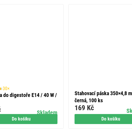
30×
Stahovací páska 350×4,8 
a do digestoře E14 / 40 W /
černá, 100 ks
169 Kč
č
S
Skladem
Do košíku
Do košíku