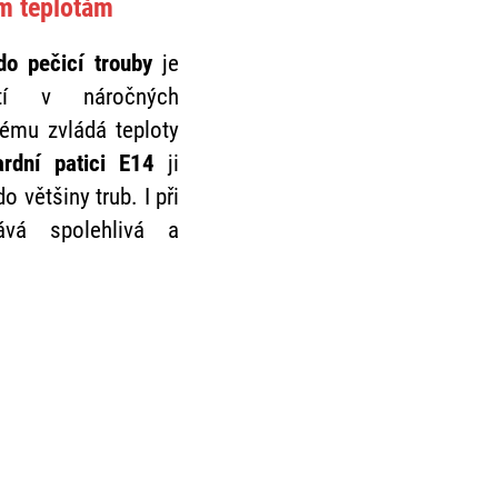
m teplotám
do pečicí trouby
je
tí v náročných
ému zvládá teploty
ardní patici E14
ji
o většiny trub. I při
ává spolehlivá a