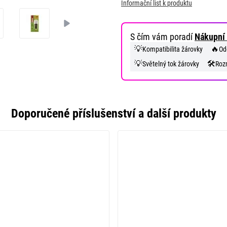
Informační list k produktu
S čím vám poradí
Nákupní 
💡
🔥
Kompatibilita žárovky
Od
💡
🛠️
Světelný tok žárovky
Roz
Doporučené příslušenství a další produkty