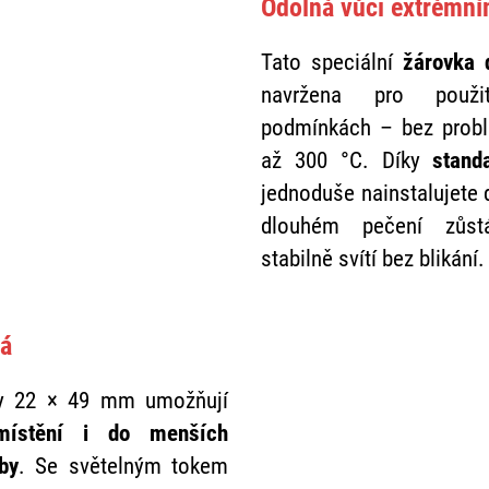
Odolná vůči extrémní
Tato speciální
žárovka 
navržena pro použi
podmínkách – bez probl
až 300 °C. Díky
stand
jednoduše nainstalujete d
dlouhém pečení zůst
stabilně svítí bez blikání.
ná
y 22 × 49 mm umožňují
místění i do menších
by
. Se světelným tokem