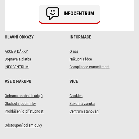
ks
INFOCENTRUM
HLAVNÍ ODKAZY
INFORMACE
AKCE A DÁRKY
O nás
Doprava a platba
Nákupní rádce
INFOCENTRUM
Compliance commitment
VŠE O NÁKUPU
VÍCE
Ochrana osobních údajů
Cookies
Obchodní podmínky
Zákonná záruka
Prohlášení o přístupnosti
Centrum stahování
Odstoupení od smlouvy