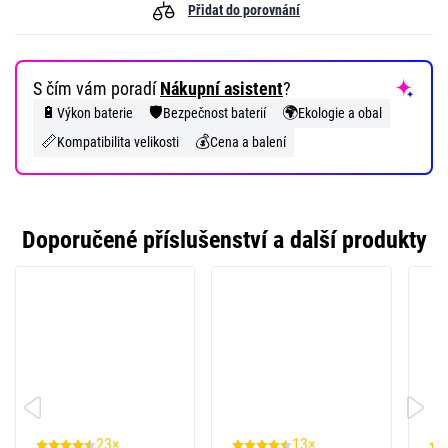
Přidat do porovnání
S čím vám poradí
Nákupní asistent
?
🔋
🛡️
🌍
Výkon baterie
Bezpečnost baterií
Ekologie a obal
📏
💰
Kompatibilita velikosti
Cena a balení
Doporučené příslušenství a další produkty
23×
13×