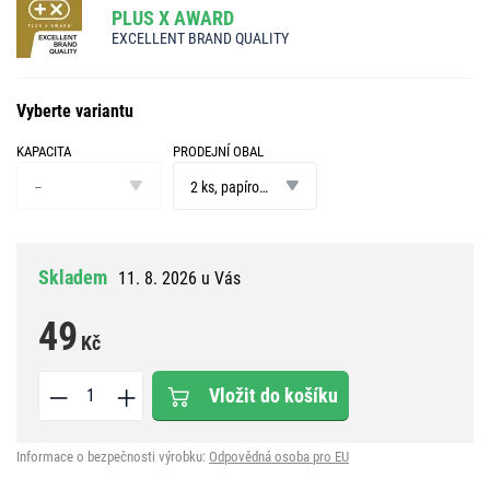
PLUS X AWARD
EXCELLENT BRAND QUALITY
Vyberte variantu
KAPACITA
PRODEJNÍ OBAL
kapacita
prodejní
obal
–
2 ks, papírová krabička
Skladem
11. 8. 2026 u Vás
49
Kč
Vložit do košíku
Informace o bezpečnosti výrobku:
Odpovědná osoba pro EU