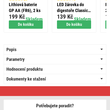
Lithiová baterie
LED žárovka do
Pr
GP AA (FR6), 2 ks
digestoře Classic
2 
199 Kč
139 Kč
1
JC / E14 / 4,5 W
bí
Skladem
Skladem
(40 W) / 465 lm /
Do košíku
Do košíku
neutrální bílá
Popis
Parametry
Hodnocení produktu
Dokumenty ke stažení
Alkalická
baterie
GP
Ultra
AAA
Potřebujete poradit?
(LR03),
2