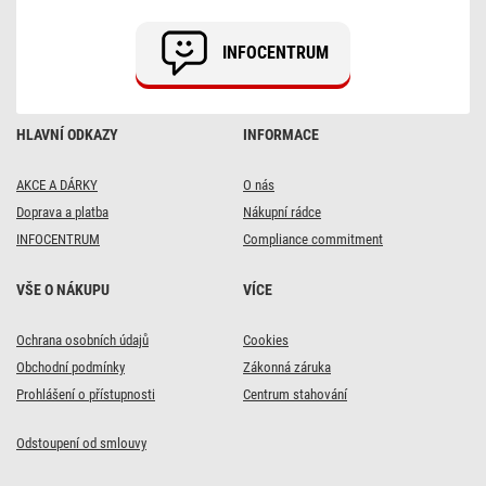
189F
(LR54),
1
INFOCENTRUM
ks
HLAVNÍ ODKAZY
INFORMACE
AKCE A DÁRKY
O nás
Doprava a platba
Nákupní rádce
INFOCENTRUM
Compliance commitment
VŠE O NÁKUPU
VÍCE
Ochrana osobních údajů
Cookies
Obchodní podmínky
Zákonná záruka
Prohlášení o přístupnosti
Centrum stahování
Odstoupení od smlouvy