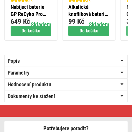
3×
3×
Nabíjecí baterie
Alkalická
Na
GP ReCyko Pro
knoflíková baterie
GP
649 Kč
99 Kč
3
Professional AA
GP A76F (LR44), 2
Pr
Skladem
Skladem
(HR6), 6 ks
ks
(H
Do košíku
Do košíku
Popis
Parametry
Hodnocení produktu
Dokumenty ke stažení
Alkalická
knoflíková
baterie
GP
Ultra
Potřebujete poradit?
plus