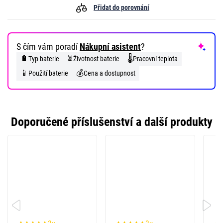
Přidat do porovnání
S čím vám poradí
Nákupní asistent
?
🔋
⏳
🌡️
Typ baterie
Životnost baterie
Pracovní teplota
📱
💰
Použití baterie
Cena a dostupnost
Doporučené příslušenství a další produkty