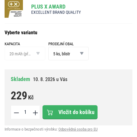
PLUS X AWARD
EXCELLENT BRAND QUALITY
Vyberte variantu
KAPACITA
PRODEJNÍ OBAL
kapacita
prodejní
obal
20 mAh (při zátěži 20 kOhm)
5 ks, blistr
Skladem
10. 8. 2026 u Vás
229
Kč
Vložit do košíku
Informace o bezpečnosti výrobku:
Odpovědná osoba pro EU