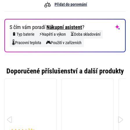
Přidat do porovnání
S čím vám poradí
Nákupní asistent
?
🔋
⚡
⏳
Typ baterie
Napětí a výkon
Doba skladování
🌡️
🎮
Pracovní teplota
Použití v zařízeních
Doporučené příslušenství a další produkty