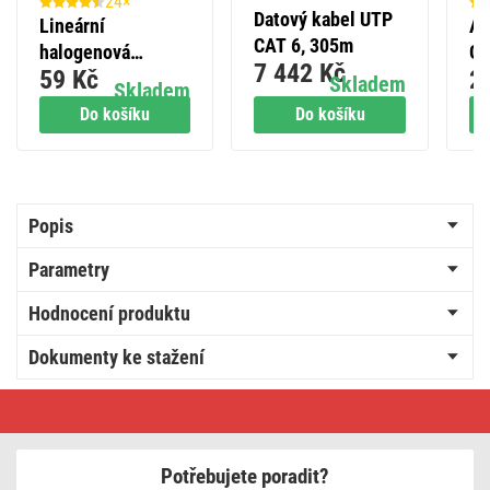
24×
Datový kabel UTP
Lineární
Al
CAT 6, 305m
halogenová
GP
7 442 Kč
59 Kč
2
žárovka J78 80W
(L
Skladem
Skladem
R7s teplá bílá
Do košíku
Do košíku
Popis
Parametry
Hodnocení produktu
Dokumenty ke stažení
Alkalická
speciální
baterie
GP
27AF
Potřebujete poradit?
(MN27,