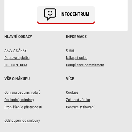
V27GA)
12
V,
INFOCENTRUM
5
ks
HLAVNÍ ODKAZY
INFORMACE
AKCE A DÁRKY
O nás
Doprava a platba
Nákupní rádce
INFOCENTRUM
Compliance commitment
VŠE O NÁKUPU
VÍCE
Ochrana osobních údajů
Cookies
Obchodní podmínky
Zákonná záruka
Prohlášení o přístupnosti
Centrum stahování
Odstoupení od smlouvy