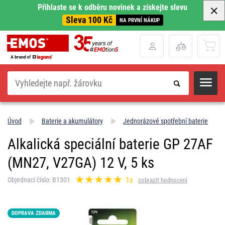
Přihlaste se k odběru novinek a získejte slevu
Sleva 100 Kč
NA PRVNÍ NÁKUP
Hledat
Úvod
Baterie a akumulátory
Jednorázové spotřební baterie
Alkalická speciální baterie GP 27AF
(MN27, V27GA) 12 V, 5 ks
1x
Objednací číslo: B1301
zobrazit hodnocení
DOPRAVA ZDARMA