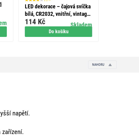
č
Legrand Vale
LED dekorace – čajová svíčka
tlačítkový za
bílá, CR2032, vnitřní, vintage,
289 Kč
114 Kč
6 ks
dem
Skladem
Do košíku
Do
NAHORU
yšší napětí.
 zařízení.