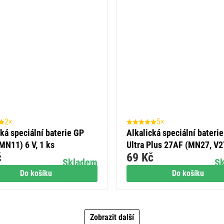
2×
5×
cká speciální baterie GP
Alkalická speciální bateri
MN11) 6 V, 1 ks
Ultra Plus 27AF (MN27, V
č
69 Kč
12 V, 1 ks
Skladem
S
Do košíku
Do košíku
Zobrazit další