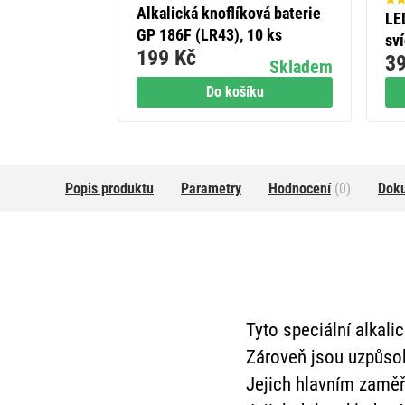
Alkalická knoflíková baterie
LE
GP 186F (LR43), 10 ks
sv
199 Kč
39
vni
Skladem
ča
Do košíku
Popis produktu
Parametry
Hodnocení
(0)
Dok
Tyto speciální alkali
Zároveň jsou uzpůsob
Jejich hlavním zaměře