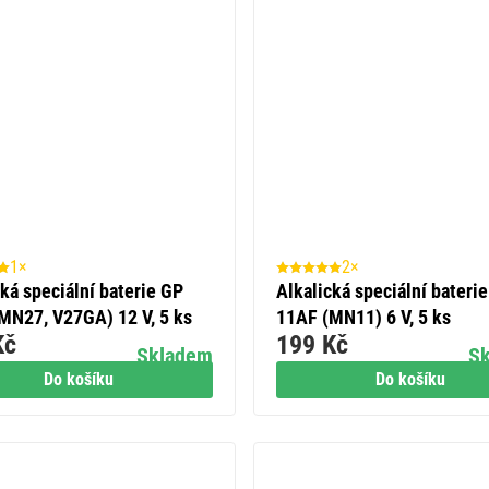
1×
2×
cká speciální baterie GP
Alkalická speciální bateri
MN27, V27GA) 12 V, 5 ks
11AF (MN11) 6 V, 5 ks
Kč
199 Kč
Skladem
S
Do košíku
Do košíku