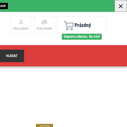
ÁKUP
Prázdný
PŘIHLÁŠENÍ
POROVNÁNÍ
Doprava zdarma. Na vše!
HLEDAT