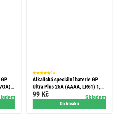
1×
e GP
Alkalická speciální baterie GP
27GA)
Ultra Plus 25A (AAAA, LR61) 1,5
99 Kč
V, 2 ks
kladem
Skladem
Do košíku