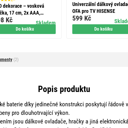
Univerzální dálkový ovlada
D dekorace – vosková
OFA pro TV HISENSE
íčka, 17 cm, 2x AAA,
599 Kč
8 Kč
třní, teplá bílá, 2 ks,
Skla
Skladem
sovač
Do košíku
Do košíku
umenty
(2)
Popis produktu
cké baterie díky jedinečné konstrukci poskytují řádově v
eny pro dlouhotrvající výkon.
ním jsou dálkové ovladače, hračky a jiná elektronická