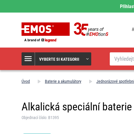
Přihlas
A
Hledat
VYBERTE SI KATEGORII
Úvod
Baterie a akumulátory
Jednorázové spotřební
Alkalická speciální baterie
Objednací číslo: B1395