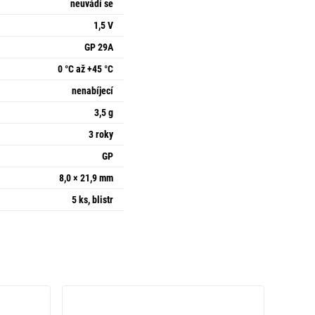
neuvádí se
1,5 V
GP 29A
0 °C až +45 °C
nenabíjecí
3,5 g
3 roky
GP
8,0 × 21,9 mm
5 ks, blistr