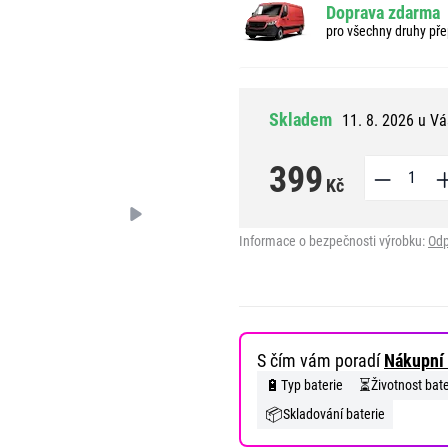
Doprava zdarma
pro všechny druhy pře
Skladem
11. 8. 2026 u Vá
399
Kč
Informace o bezpečnosti výrobku:
Odp
S čím vám poradí
Nákupní 
🔋
⏳
Typ baterie
Životnost bate
📦
Skladování baterie