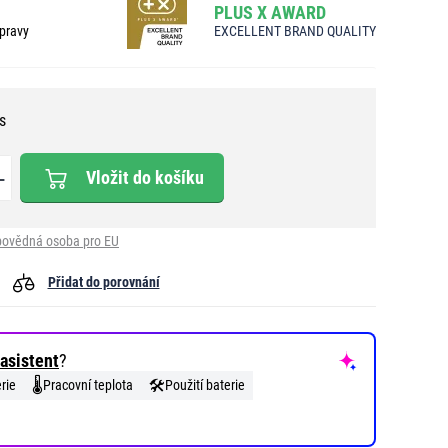
PLUS X AWARD
pravy
EXCELLENT BRAND QUALITY
s
Vložit do košíku
ovědná osoba pro EU
Přidat do porovnání
asistent
?
🌡️
🛠️
rie
Pracovní teplota
Použití baterie