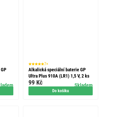
7×
e GP
Alkalická speciální baterie GP
Ultra Plus 910A (LR1) 1,5 V, 2 ks
99 Kč
kladem
Skladem
Do košíku