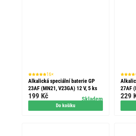
16×
Alkalická speciální baterie GP
Alkali
23AF (MN21, V23GA) 12 V, 5 ks
27AF (
199 Kč
229 
Skladem
Do košíku