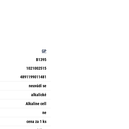
GP
B1395
1021002515
4891199011481
neuvádí se
alkalické
Alkaline cell
ne
cena za 1 ks