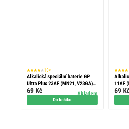
10×
Alkalická speciální baterie GP
Alkali
Ultra Plus 23AF (MN21, V23GA)
11AF (
69 Kč
69 K
12 V, 1 ks
Skladem
Do košíku