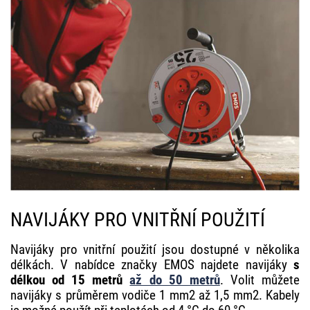
NAVIJÁKY PRO VNITŘNÍ POUŽITÍ
Navijáky pro vnitřní použití jsou dostupné v několika
délkách. V nabídce značky EMOS najdete navijáky
s
délkou od 15 metrů
až do 50 metrů
. Volit můžete
navijáky s průměrem vodiče 1 mm2 až 1,5 mm2. Kabely