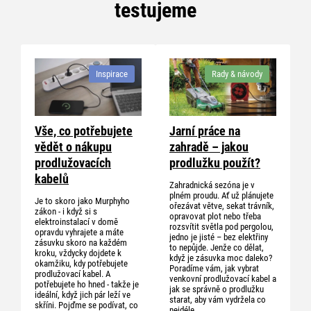
testujeme
Inspirace
Rady & návody
Vše, co potřebujete
Jarní práce na
vědět o nákupu
zahradě – jakou
prodlužovacích
prodlužku použít?
kabelů
Zahradnická sezóna je v
plném proudu. Ať už plánujete
Je to skoro jako Murphyho
ořezávat větve, sekat trávník,
zákon - i když si s
opravovat plot nebo třeba
elektroinstalací v domě
rozsvítit světla pod pergolou,
opravdu vyhrajete a máte
jedno je jisté – bez elektřiny
zásuvku skoro na každém
to nepůjde. Jenže co dělat,
kroku, vždycky dojdete k
když je zásuvka moc daleko?
okamžiku, kdy potřebujete
Poradíme vám, jak vybrat
prodlužovací kabel. A
venkovní prodlužovací kabel a
potřebujete ho hned - takže je
jak se správně o prodlužku
ideální, když jich pár leží ve
starat, aby vám vydržela co
skříni. Pojďme se podívat, co
nejdéle.