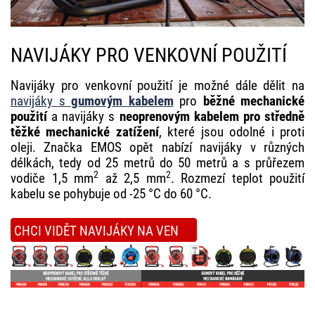
NAVIJÁKY PRO VENKOVNÍ POUŽITÍ
Navijáky pro venkovní použití je možné dále dělit na
navijáky s
gumovým kabelem
pro
běžné mechanické
použití
a navijáky s
neoprenovým kabelem pro středně
těžké mechanické zatížení
, které jsou odolné i proti
oleji. Značka EMOS opět nabízí navijáky v různých
délkách, tedy od 25 metrů do 50 metrů a s průřezem
2
2
vodiče 1,5 mm
až 2,5 mm
. Rozmezí teplot použití
kabelu se pohybuje od -25 °C do 60 °C.
CHCI VIDĚT NAVIJÁKY NA VEN