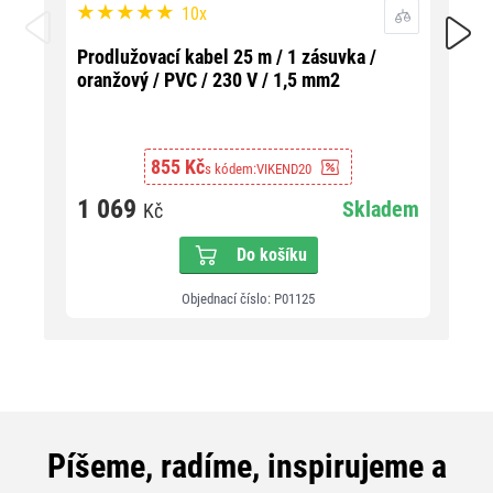
10x
Venk
Prodlužovací kabel 25 m / 1 zásuvka /
zásu
oranžový / PVC / 230 V / 1,5 mm2
1,5
855 Kč
s kódem:
VIKEND20
65
1 069
Skladem
Kč
Do košíku
Objednací číslo: P01125
Píšeme, radíme, inspirujeme a