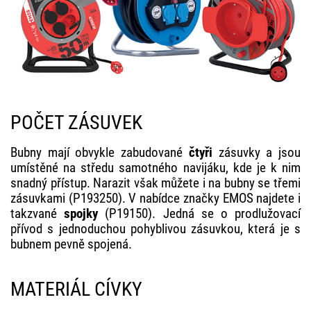
POČET ZÁSUVEK
Bubny mají obvykle zabudované
čtyři
zásuvky a jsou
umístěné na středu samotného navijáku, kde je k nim
snadný přístup. Narazit však můžete i na bubny se třemi
zásuvkami (P193250). V nabídce značky EMOS najdete i
takzvané
spojky
(P19150). Jedná se o prodlužovací
přívod s jednoduchou pohyblivou zásuvkou, která je s
bubnem pevně spojená.
MATERIÁL CÍVKY