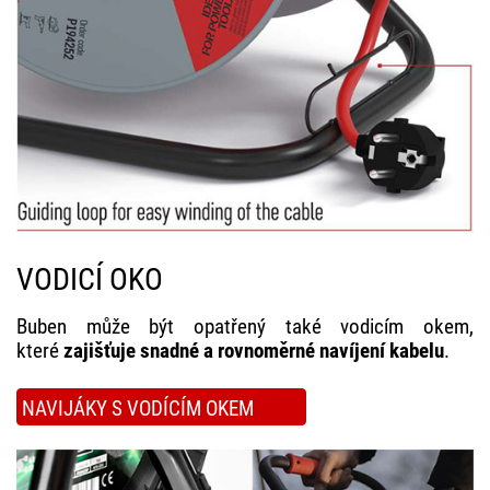
VODICÍ OKO
Buben může být opatřený také vodicím okem,
které
zajišťuje snadné a rovnoměrné navíjení kabelu
.
NAVIJÁKY S VODÍCÍM OKEM