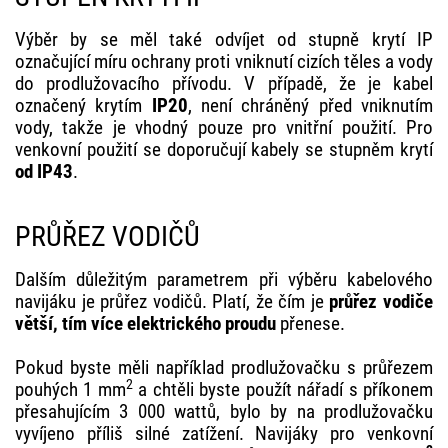
Výběr by se měl také odvíjet od stupně krytí IP
označující míru ochrany proti vniknutí cizích těles a vody
do prodlužovacího přívodu. V případě, že je kabel
označený krytím
IP20
, není chráněný před vniknutím
vody, takže je vhodný pouze pro vnitřní použití. Pro
venkovní použití se doporučují kabely se stupněm krytí
od IP43
.
PRŮŘEZ VODIČŮ
Dalším důležitým parametrem při výběru kabelového
navijáku je průřez vodičů. Platí, že čím je
průřez vodiče
větší, tím více elektrického proudu
přenese.
Pokud byste měli například prodlužovačku s průřezem
2
pouhých 1 mm
a chtěli byste použít nářadí s příkonem
přesahujícím 3 000 wattů, bylo by na prodlužovačku
vyvíjeno příliš silné zatížení. Navijáky pro venkovní