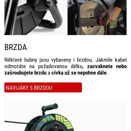
BRZDA
Některé bubny jsou vybaveny i brzdou. Jakmile kabel
odmotáte na požadovanou délku,
zacvaknete nebo
zašroubujete brzdu
a
cívka už se nepohne dále
.
NAVIJÁKY S BRZDOU