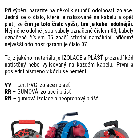
Při výběru narazíte na několik stupňů odolnosti izolace.
Jedná se o číslo, které je nalisované na kabelu a opět
platí, že
čím je toto číslo vyšší, tím je kabel odolnější
.
Nejméně odolné jsou kabely označené číslem 03, kabely
označené číslem 05 značí střední namáhání, přičemž
nejvyšší odolnost garantuje číslo 07.
To, z jakého materiálu je IZOLACE a PLÁŠŤ prozradí kód
natištěný nebo vylisovaný na každém kabelu. První a
poslední písmeno v kódu se nemění.
VV
– tzn. PVC izolace i plášť
RR
– GUMOVÁ izolace i plášť
RN
– gumová izolace a neoprenový plášť