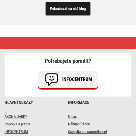
Pokračovat na náš blog
Jak
vybrat
prodlužovací
buben?
Potřebujete poradit?
INFOCENTRUM
HLAVNÍ ODKAZY
INFORMACE
AKCE A DÁRKY
O nás
Doprava a platba
Nákupní rádce
INFOCENTRUM
Compliance commitment