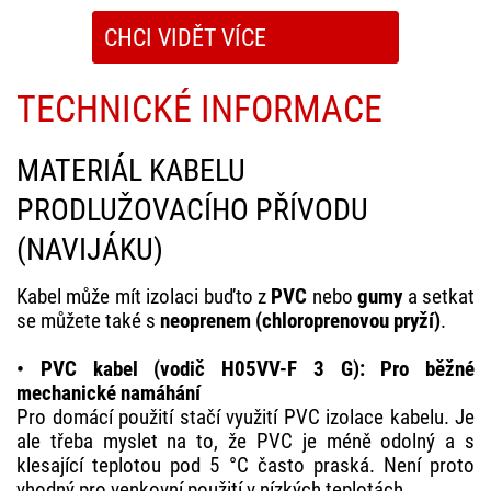
CHCI VIDĚT VÍCE
TECHNICKÉ INFORMACE
MATERIÁL KABELU
PRODLUŽOVACÍHO PŘÍVODU
(NAVIJÁKU)
Kabel může mít izolaci buďto z
PVC
nebo
gumy
a setkat
se můžete také s
neoprenem (chloroprenovou pryží)
.
• PVC kabel (vodič H05VV-F 3 G): Pro běžné
mechanické namáhání
Pro domácí použití stačí využití PVC izolace kabelu. Je
ale třeba myslet na to, že PVC je méně odolný a s
klesající teplotou pod 5 °C často praská. Není proto
vhodný pro venkovní použití v nízkých teplotách.