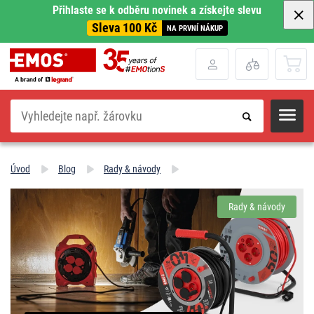
Přihlaste se k odběru novinek a získejte slevu
Sleva 100 Kč
NA PRVNÍ NÁKUP
Hledat
Úvod
Blog
Rady & návody
Rady & návody