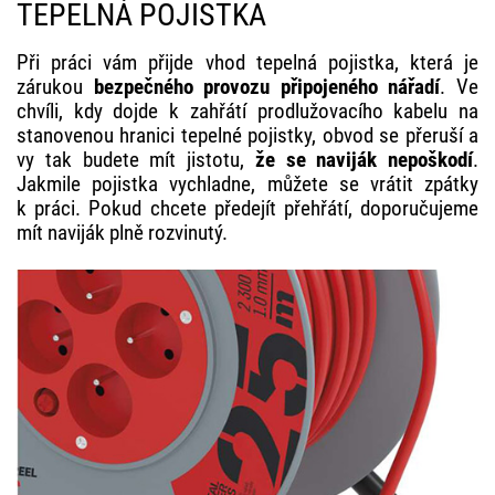
TEPELNÁ POJISTKA
Při práci vám přijde vhod tepelná pojistka, která je
zárukou
bezpečného provozu připojeného nářadí
. Ve
chvíli, kdy dojde k zahřátí prodlužovacího kabelu na
stanovenou hranici tepelné pojistky, obvod se přeruší a
vy tak budete mít jistotu,
že
se naviják nepoškodí
.
Jakmile pojistka vychladne, můžete se vrátit zpátky
k práci. Pokud chcete předejít přehřátí, doporučujeme
mít naviják plně rozvinutý.