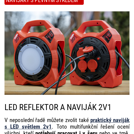
NAVIJÁKY S PEVNÝM STŘEDEM
LED REFLEKTOR A NAVIJÁK 2V1
V neposlední řadě můžete zvolit také
praktický naviják
s LED světlem 2v1
. Toto multifunkční řešení ocení
všichni, kteří
potřebují pracovat i v šeru
nebo ve tmě.