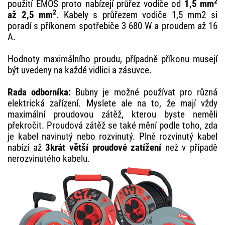
2
použití EMOS proto nabízejí průřez vodiče od
1,5 mm
2
až 2,5 mm
. Kabely s průřezem vodiče 1,5 mm2 si
poradí s příkonem spotřebiče 3 680 W a proudem až 16
A.
Hodnoty maximálního proudu, případně příkonu musejí
být uvedeny na každé vidlici a zásuvce.
Rada odborníka:
Bubny je možné používat pro různá
elektrická zařízení. Myslete ale na to, že mají vždy
maximální proudovou zátěž, kterou byste neměli
překročit. Proudová zátěž se také mění podle toho, zda
je kabel navinutý nebo rozvinutý. Plně rozvinutý kabel
nabízí až
3krát větší proudové zatížení
než v případě
nerozvinutého kabelu.