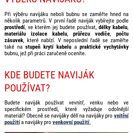
Při výběru navijáku neboli bubnu se zaměřte hned na
několik parametrů. V první řadě naviják vybírejte podle
prostředí
, ve kterém jej budete používat,
délky kabelu
,
materiálu izolace kabelu
,
průřezu vodiče
,
počtu
zásuvek
, které nabízí. V neposlední řadě se zaměřte
také na
stupeň krytí kabelu
a
praktické vychytávky
bubnu, jež při práci zaručeně oceníte.
KDE BUDETE NAVIJÁK
POUŽÍVAT?
Budete naviják používat vevnitř, venku nebo ve
specifickém prostředí, které vyžaduje odolnější
materiál? Obecně se navijáky dělí na navijáky pro
vnitřní
použití
a navijáky pro
venkovní použití
.