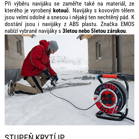
Při výběru navijáku se zaměřte také na materiál, ze
kterého je vyrobený
kotouč
. Navijáky s kovovým tělem
jsou velmi odolné a snesou i nějaký ten nechtěný pád. K
dostání jsou i navijáky z ABS plastu. Značka EMOS
nabízí vybrané navijáky s
3letou nebo 5letou zárukou
.
STUPEŇ KRYTÍ IP