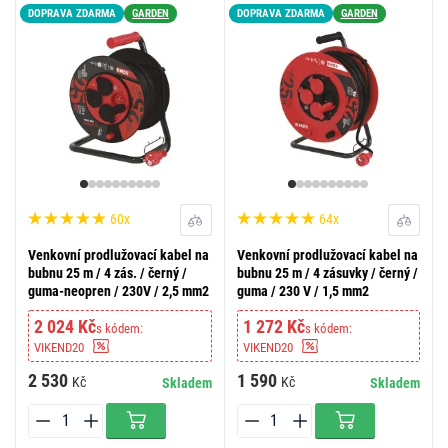
DOPRAVA ZDARMA
GARDEN
DOPRAVA ZDARMA
GARDEN
60x
64x
Venkovní prodlužovací kabel na
Venkovní prodlužovací kabel na
bubnu 25 m / 4 zás. / černý /
bubnu 25 m / 4 zásuvky / černý /
guma-neopren / 230V / 2,5 mm2
guma / 230 V / 1,5 mm2
2 024 Kč
1 272 Kč
s kódem:
s kódem:
VIKEND20
VIKEND20
2 530
1 590
Kč
Kč
Skladem
Skladem