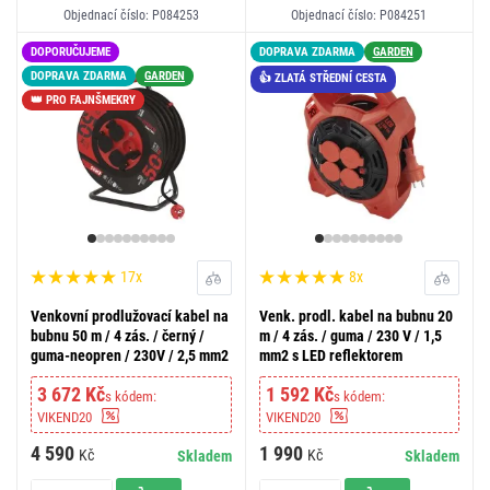
Objednací číslo: P084253
Objednací číslo: P084251
DOPORUČUJEME
DOPRAVA ZDARMA
GARDEN
DOPRAVA ZDARMA
GARDEN
👍 ZLATÁ STŘEDNÍ CESTA
👑 PRO FAJNŠMEKRY
17x
8x
Venkovní prodlužovací kabel na
Venk. prodl. kabel na bubnu 20
bubnu 50 m / 4 zás. / černý /
m / 4 zás. / guma / 230 V / 1,5
guma-neopren / 230V / 2,5 mm2
mm2 s LED reflektorem
3 672 Kč
1 592 Kč
s kódem:
s kódem:
VIKEND20
VIKEND20
4 590
1 990
Kč
Kč
Skladem
Skladem