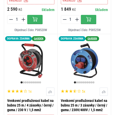
VIKEND20
VIKEND20
2 590
1 849
Kč
Kč
Skladem
Skladem
Objednací číslo: P08520W
Objednací číslo: P08525W
DOPRAVA ZDARMA
GARDEN
DOPRAVA ZDARMA
GARDEN
1x
5x
Venkovní prodlužovací kabel na
Venkovní prodlužovací kabel na
bubnu 25 m / 4 zásuvky / černý /
bubnu 25 m / 3 zásuvky / černý /
guma / 230 V / 1,5 mm2
guma / 230V/400V / 1,5 mm2