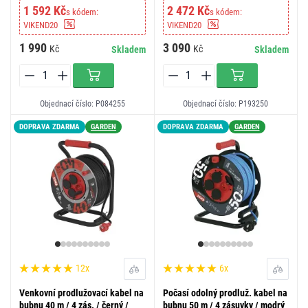
1 592 Kč
2 472 Kč
s kódem:
s kódem:
VIKEND20
VIKEND20
1 990
3 090
Kč
Kč
Skladem
Skladem
Objednací číslo: P084255
Objednací číslo: P193250
DOPRAVA ZDARMA
GARDEN
DOPRAVA ZDARMA
GARDEN
12x
6x
Venkovní prodlužovací kabel na
Počasí odolný prodluž. kabel na
bubnu 40 m / 4 zás. / černý /
bubnu 50 m / 4 zásuvky / modrý