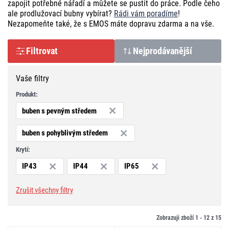
zapojit potřebné nářadí a můžete se pustit do práce. Podle čeho
ale prodlužovací bubny vybírat?
Rádi vám poradíme
!
Nezapomeňte také, že s EMOS máte dopravu zdarma a na vše.
Filtrovat
Nejprodávanější
Vaše filtry
Produkt:
buben s pevným středem
buben s pohyblivým středem
Krytí:
IP43
IP44
IP65
Zrušit všechny filtry
Zobrazuji zboží 1 -
12
z
15