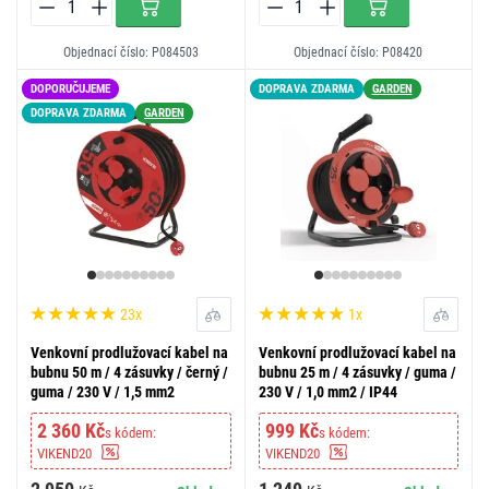
Objednací číslo: P084503
Objednací číslo: P08420
DOPORUČUJEME
DOPRAVA ZDARMA
GARDEN
DOPRAVA ZDARMA
GARDEN
23x
1x
Venkovní prodlužovací kabel na
Venkovní prodlužovací kabel na
bubnu 50 m / 4 zásuvky / černý /
bubnu 25 m / 4 zásuvky / guma /
guma / 230 V / 1,5 mm2
230 V / 1,0 mm2 / IP44
2 360 Kč
999 Kč
s kódem:
s kódem:
VIKEND20
VIKEND20