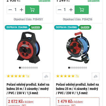
2 950
1 249
Kč
Kč
Skladem
Skladem
Objednací číslo: P084501
Objednací číslo: P084256
DOPRAVA ZDARMA
GARDEN
DOPRAVA ZDARMA
GARDEN
1x
7x
Počasí odolný prodluž. kabel na
Počasí odolný prodluž. kabel na
bubnu 20 m / 3 zásuvky / modrý
bubnu 25 m / 4 zásuvky / modrý
/ PVC / 230 V / 1,5 mm2
/ PVC / 230 V / 1,5 mm2
2 072 Kč
1 479 Kč
s kódem:
s kódem: