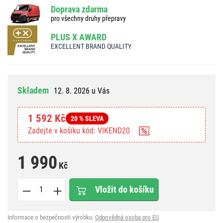
Doprava zdarma
pro všechny druhy přepravy
PLUS X AWARD
EXCELLENT BRAND QUALITY
Skladem
12. 8. 2026 u Vás
1 592 Kč
20 % SLEVA
Zadejte v košíku kód: VIKEND20
1 990
Kč
Vložit do košíku
Informace o bezpečnosti výrobku:
Odpovědná osoba pro EU