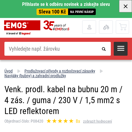
Přihlaste se k odběru novinek a získejte slevu
Sleva 100 Kč
NA PRVNÍ NÁKUP
Hledat
Úvod
Prodlužovací přívody a rozbočovací zásuvky
Navijáky (bubny) a zahradní prodlužky
Venk. prodl. kabel na bubnu 20 m /
4 zás. / guma / 230 V / 1,5 mm2 s
LED reflektorem
8x
Objednací číslo: P08420
zobrazit hodnocení