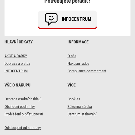
Potřebujete poradit?
20
m
/
4
INFOCENTRUM
zás.
/
guma
/
230
HLAVNÍ ODKAZY
INFORMACE
V
/
1,5
mm2
AKCE A DÁRKY
O nás
s
Doprava a platba
Nákupní rádce
LED
reflektorem
INFOCENTRUM
Compliance commitment
VŠE O NÁKUPU
VÍCE
Ochrana osobních údajů
Cookies
Obchodní podmínky
Zákonná záruka
Prohlášení o přístupnosti
Centrum stahování
Odstoupení od smlouvy