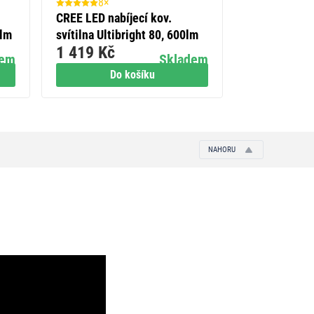
8×
2×
CREE LED nabíjecí kov.
LED přední + 
0lm
svítilna Ultibright 80, 600lm
kolo P3921 
1 419 Kč
249 Kč
lm
dem
Skladem
Do košíku
Do
NAHORU