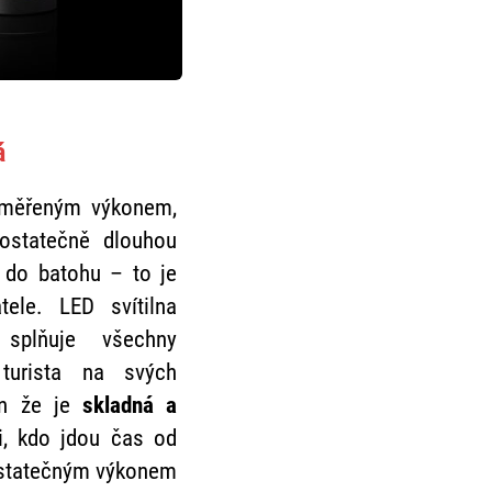
á
řiměřeným výkonem,
dostatečně dlouhou
 do batohu – to je
ele. LED svítilna
splňuje všechny
turista na svých
en že je
skladná a
i, kdo jdou čas od
ostatečným výkonem