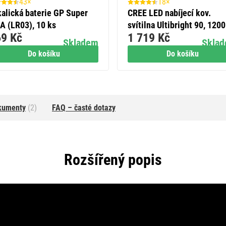
43×
18×
kalická baterie GP Super
CREE LED nabíjecí kov.
A (LR03), 10 ks
svítilna Ultibright 90, 120
9 Kč
1 719 Kč
Skladem
Skla
Do košíku
Do košíku
kumenty
(2)
FAQ – časté dotazy
Rozšířený popis