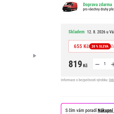
Doprava zdarma
pro všechny druhy pře
Skladem
12. 8. 2026 u Vá
655 Kč
Z
20 % SLEVA
819
Kč
Informace o bezpečnosti výrobku:
Odp
S čím vám poradí
Nákupní 