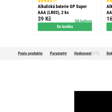
8×
Alkalická baterie GP Super
Al
AAA (LR03), 2 ks
AA
39 Kč
16
Skladem
Do košíku
Popis produktu
Parametry
Hodnocení
(11)
Do