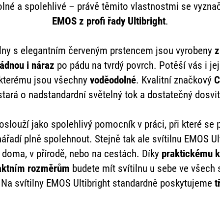
lné a spolehlivé – právě těmito vlastnostmi se vyzna
EMOS z profi řady Ultibright
.
ilny s elegantním červeným prstencem jsou vyrobeny
z
ádnou i náraz
po pádu na tvrdý povrch. Potěší vás i je
y kterému jsou všechny
voděodolné
. Kvalitní značkový
C
stará o nadstandardní světelný tok a dostatečný dosvit
slouží jako spolehlivý pomocník v práci, při které se 
řadí plně spolehnout. Stejně tak ale svítilnu EMOS Ult
doma, v přírodě, nebo na cestách. Díky
praktickému k
aktním rozměrům
budete mít svítilnu u sebe ve všech s
 Na svítilny EMOS Ultibright standardně poskytujeme
t