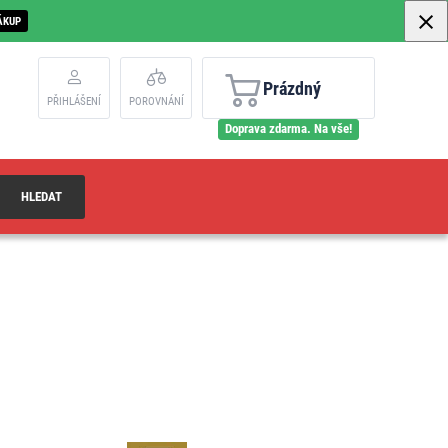
ÁKUP
Prázdný
PŘIHLÁŠENÍ
POROVNÁNÍ
Doprava zdarma. Na vše!
HLEDAT