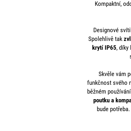
Kompaktní, odo
Designové svít
Spolehlivě tak
zvl
krytí IP65
, dík
Skvěle vám po
funkčnost svého ná
běžném používání 
poutku a komp
bude potřeba.