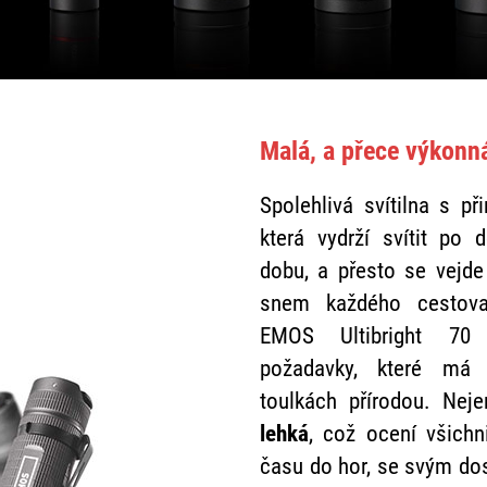
Malá, a přece výkonn
Spolehlivá svítilna s p
která vydrží svítit po 
dobu, a přesto se vejde
snem každého cestovat
EMOS Ultibright 70 
požadavky, které má 
toulkách přírodou. Nej
lehká
, což ocení všichn
času do hor, se svým d