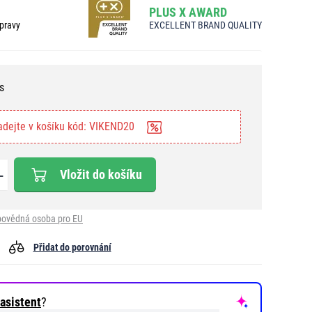
PLUS X AWARD
pravy
EXCELLENT BRAND QUALITY
s
adejte v košíku kód: VIKEND20
Vložit do košíku
ovědná osoba pro EU
Přidat do porovnání
asistent
?