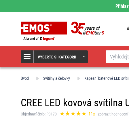
Přihlas
A
Hledat
VYBERTE SI KATEGORII
Úvod
Svítilny a čelovky
Kapesní bateriové LED svítil
CREE LED kovová svítilna U
11x
Objednací číslo: P3170
zobrazit hodnocení