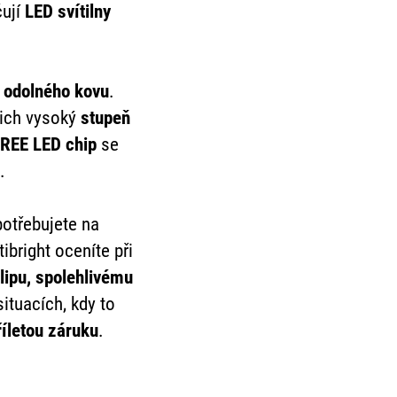
čují
LED svítilny
 odolného kovu
.
jich vysoký
stupeň
REE LED chip
se
.
potřebujete na
ibright oceníte při
lipu, spolehlivému
ituacích, kdy to
říletou záruku
.