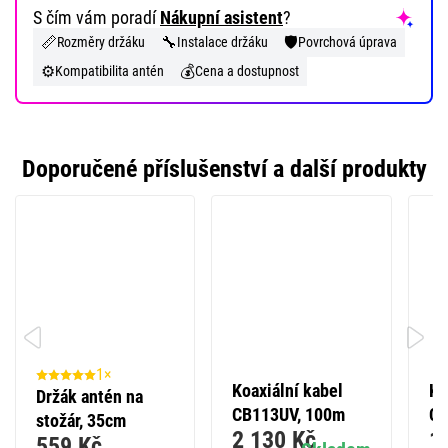
S čím vám poradí
Nákupní asistent
?
📏
🔧
🛡️
Rozměry držáku
Instalace držáku
Povrchová úprava
⚙️
💰
Kompatibilita antén
Cena a dostupnost
Doporučené příslušenství a další produkty
1×
Koaxiální kabel
Ko
Držák antén na
CB113UV, 100m
CB
stožár, 35cm
2 130 Kč
1
559 Kč