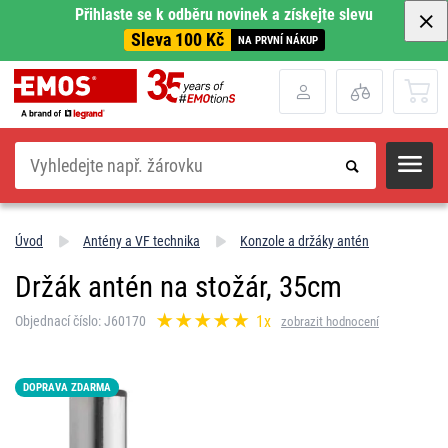
Přihlaste se k odběru novinek a získejte slevu
Sleva 100 Kč
NA PRVNÍ NÁKUP
Hledat
Úvod
Antény a VF technika
Konzole a držáky antén
Držák antén na stožár, 35cm
1x
Objednací číslo: J60170
zobrazit hodnocení
DOPRAVA ZDARMA