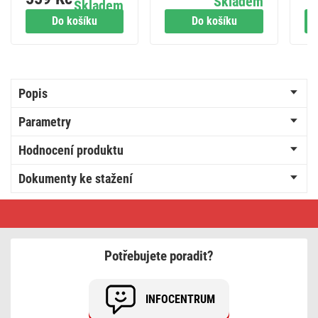
Skladem
Skladem
Do košíku
Do košíku
Popis
Parametry
Hodnocení produktu
Dokumenty ke stažení
Držák
antén
na
stožár,
35cm
Potřebujete poradit?
INFOCENTRUM