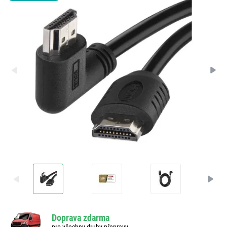
Doprava zdarma
pro všechny druhy přepravy