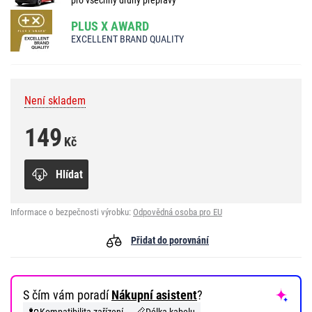
PLUS X AWARD
EXCELLENT BRAND QUALITY
Není skladem
149
Kč
Hlídat
Informace o bezpečnosti výrobku:
Odpovědná osoba pro EU
Přidat do porovnání
S čím vám poradí
Nákupní asistent
?