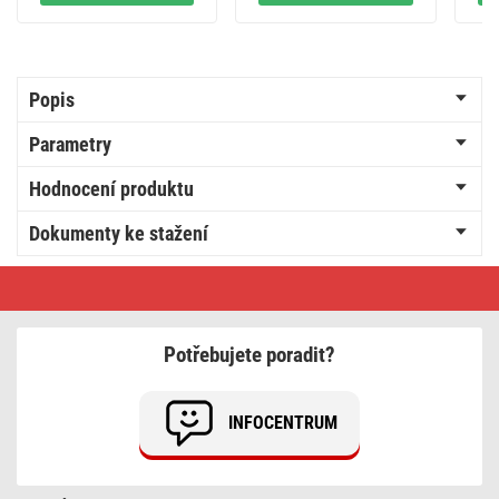
Popis
Parametry
Hodnocení produktu
Dokumenty ke stažení
HDMI
2.0
high
speed
kabel
Potřebujete poradit?
A
vidlice
-
A
INFOCENTRUM
vidlice
90°
1,5
m