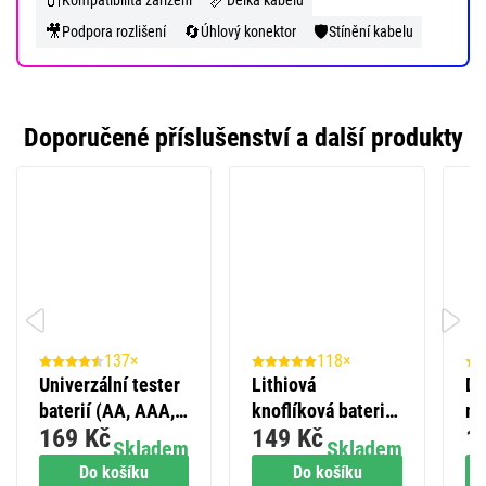
🔌
📏
Kompatibilita zařízení
Délka kabelu
🎥
🔄
🛡️
Podpora rozlišení
Úhlový konektor
Stínění kabelu
Doporučené příslušenství a další produkty
137×
118×
Univerzální tester
Lithiová
Do
baterií (AA, AAA,
knoflíková baterie
me
169 Kč
149 Kč
1
C, D, 9V,
GP Ultra plus
E8
Skladem
Skladem
knoflíkových)
CR2032, 5 ks
Do košíku
Do košíku