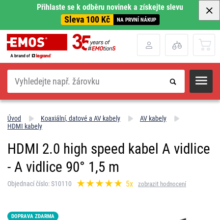
Přihlaste se k odběru novinek a získejte slevu
Sleva 100 Kč
NA PRVNÍ NÁKUP
Hledat
Úvod
Koaxiální, datové a AV kabely
AV kabely
HDMI kabely
HDMI 2.0 high speed kabel A vidlice
- A vidlice 90° 1,5 m
5x
Objednací číslo: S10110
zobrazit hodnocení
DOPRAVA ZDARMA