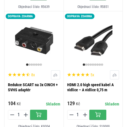
Objednací číslo: R5639
Objednací číslo: R5851
DOPRAVA ZDARMA
DOPRAVA ZDARMA
8x
5x
Redukce SCART na 3x CINCH +
HDMI 2.0 high speed kabel A
SVHS adaptér
vidlice – A vidlice 0,75 m
104
129
Kč
Kč
Skladem
Skladem
Objednací číslo: K9304
Objednací číslo: S10000