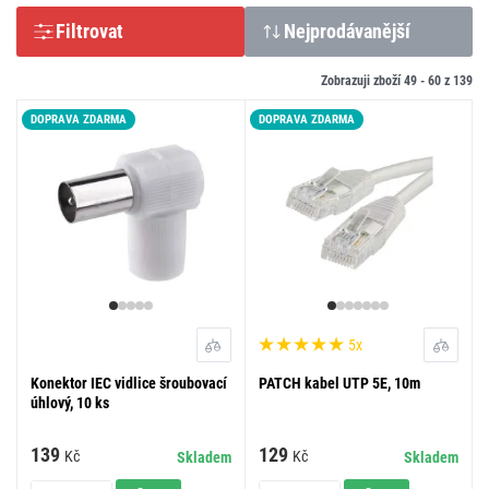
Filtrovat
Nejprodávanější
Zobrazuji zboží 49 -
60
z
139
DOPRAVA ZDARMA
DOPRAVA ZDARMA
5x
Konektor IEC vidlice šroubovací
PATCH kabel UTP 5E, 10m
úhlový, 10 ks
139
129
Kč
Kč
Skladem
Skladem