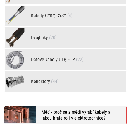
Kabely CYKY, CYSY
(4)
Dvojlinky
(20)
Datové kabely UTP, FTP
(22)
Konektory
(44)
Měď - proč se z mědi vyrábí kabely a
jakou hraje roli v elektrotechnice?