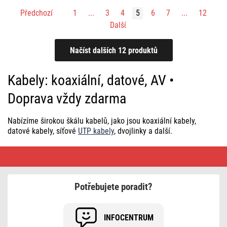
Předchozí
1
...
3
4
5
6
7
...
12
Další
Kabely: koaxiální, datové, AV •
Doprava vždy zdarma
Nabízíme širokou škálu kabelů, jako jsou koaxiální kabely,
datové kabely, síťové
UTP kabely
, dvojlinky a další.
Kabely:
koaxiální,
datové,
AV
•
Potřebujete poradit?
Doprava
vždy
zdarma
INFOCENTRUM