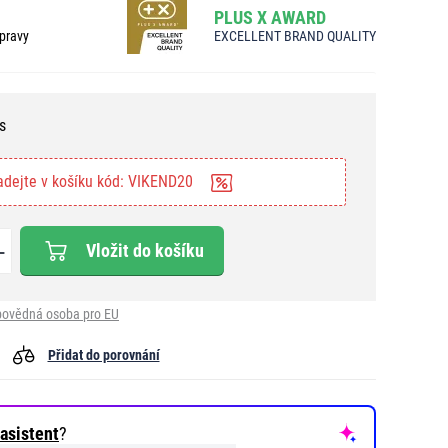
PLUS X AWARD
pravy
EXCELLENT BRAND QUALITY
s
adejte v košíku kód: VIKEND20
Vložit do košíku
ovědná osoba pro EU
Přidat do porovnání
asistent
?