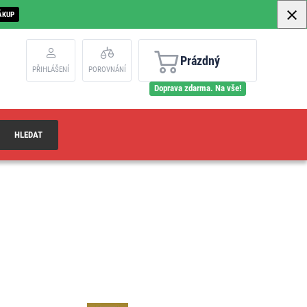
ÁKUP
Prázdný
PŘIHLÁŠENÍ
POROVNÁNÍ
Doprava zdarma. Na vše!
HLEDAT