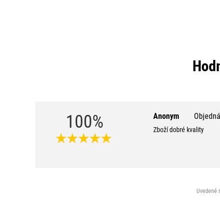
Hodn
100%
Anonym
Objedná
Zboží dobré kvality
Uvedené r