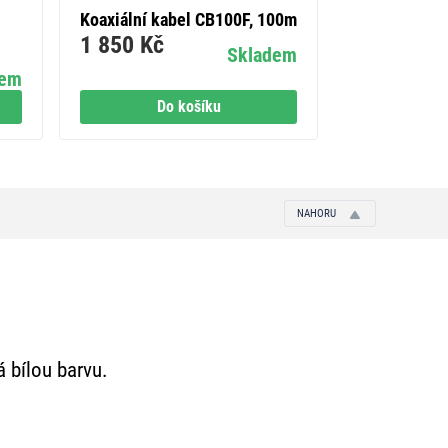
Koaxiální kabel CB100F, 100m
Šroubová sv
1 850 Kč
10 mm2, 450 V
Skladem
399 Kč
dem
Do košíku
Do
NAHORU
á bílou barvu.