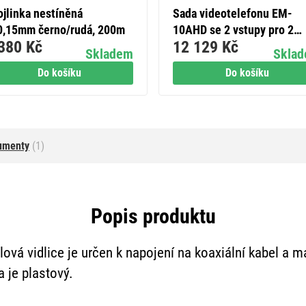
ojlinka nestíněná
Sada videotelefonu EM-
0,15mm černo/rudá, 200m
10AHD se 2 vstupy pro 2
380 Kč
12 129 Kč
účastníky
Skladem
Skla
Do košíku
Do košíku
umenty
(1)
Popis produktu
ová vidlice je určen k napojení na koaxiální kabel a m
 je plastový.