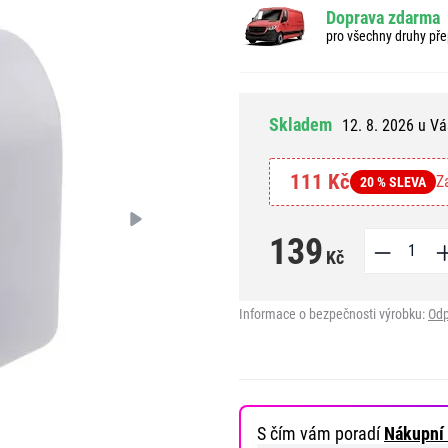
Doprava zdarma
pro všechny druhy pře
Skladem
12. 8. 2026 u Vá
111 Kč
Z
20 % SLEVA
139
Kč
Informace o bezpečnosti výrobku:
Odp
S čím vám poradí
Nákupní 