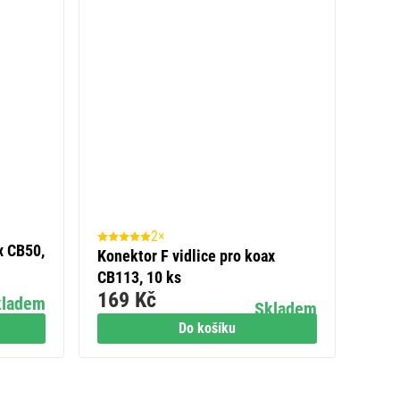
2×
x CB50,
Konektor F vidlice pro koax
CB113, 10 ks
169 Kč
kladem
Skladem
Do košíku