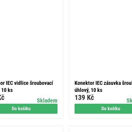
or IEC vidlice šroubovací
Konektor IEC zásuvka šrou
 10 ks
úhlový, 10 ks
Kč
139 Kč
Skladem
S
Do košíku
Do košíku