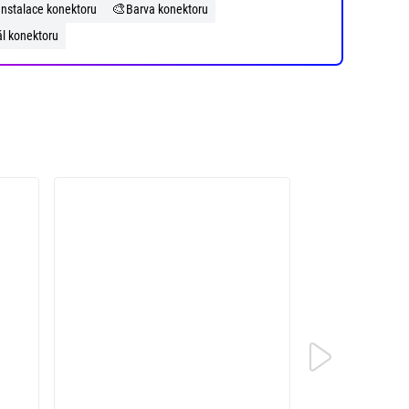
🎨
Instalace konektoru
Barva konektoru
ál konektoru