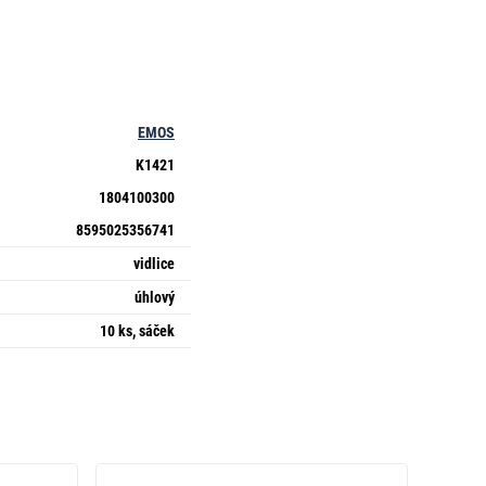
EMOS
K1421
1804100300
8595025356741
vidlice
úhlový
10 ks, sáček