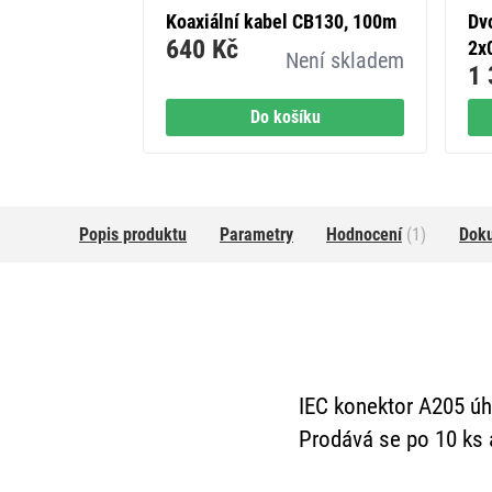
 CB21D, 100m
Koaxiální kabel CB130, 100m
Dv
640 Kč
2x
Skladem
Není skladem
1 
íku
Do košíku
Popis produktu
Parametry
Hodnocení
(1)
Dok
IEC konektor A205 úhl
Prodává se po 10 ks a