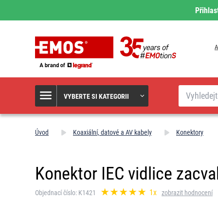
Přihlas
A
Hledat
VYBERTE SI KATEGORII
Úvod
Koaxiální, datové a AV kabely
Konektory
Konektor IEC vidlice zacva
1x
Objednací číslo: K1421
zobrazit hodnocení