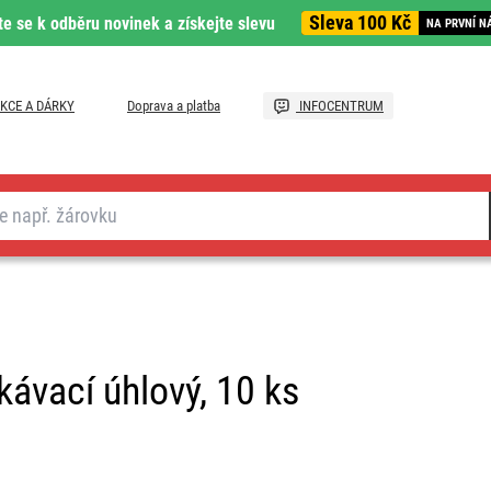
Sleva 100 Kč
te se k odběru novinek a získejte slevu
NA PRVNÍ N
KCE A DÁRKY
Doprava a platba
INFOCENTRUM
kávací úhlový, 10 ks