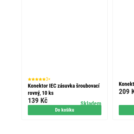
3×
Konekt
Konektor IEC zásuvka šroubovací
209 
rovný, 10 ks
139 Kč
Skladem
Do košíku