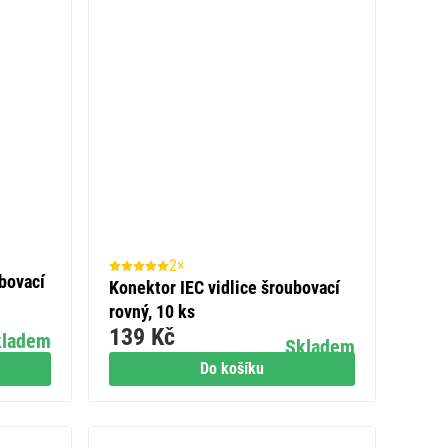
2×
bovací
Konektor IEC vidlice šroubovací
rovný, 10 ks
139 Kč
kladem
Skladem
Do košíku