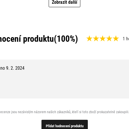
Zobrazit další
ocení produktu
(100%)
1 h
,
1
0
no 9. 2. 2024
0
%
,
1
0
ecenze jsou nezávislým názorem našich zákazníků, kteří si toto zboží prokazatelně zakoupili
z
Přidat hodnocení produktu