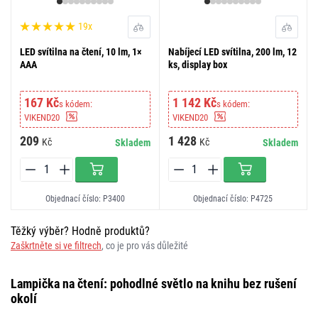
19x
LED svítilna na čtení, 10 lm, 1×
Nabíjecí LED svítilna, 200 lm, 12
AAA
ks, display box
167 Kč
1 142 Kč
s kódem:
s kódem:
VIKEND20
VIKEND20
209
1 428
Kč
Kč
Skladem
Skladem
Objednací číslo: P3400
Objednací číslo: P4725
Těžký výběr? Hodně produktů?
Zaškrtněte si ve filtrech
, co je pro vás důležité
Lampička na čtení: pohodlné světlo na knihu bez rušení
okolí