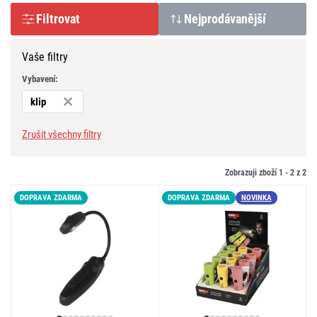
Filtrovat
Nejprodávanější
Vaše filtry
Vybavení:
klip
Zrušit všechny filtry
Zobrazuji zboží 1 -
2
z
2
DOPRAVA ZDARMA
DOPRAVA ZDARMA
NOVINKA