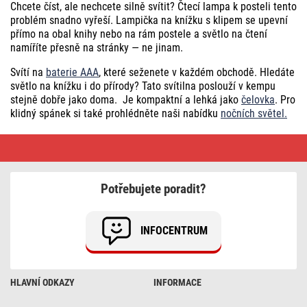
Chcete číst, ale nechcete silně svítit? Čtecí lampa k posteli tento
problém snadno vyřeší. Lampička na knížku s klipem se upevní
přímo na obal knihy nebo na rám postele a světlo na čtení
namíříte přesně na stránky — ne jinam.
Svítí na
baterie AAA
, které seženete v každém obchodě. Hledáte
světlo na knížku i do přírody? Tato svítilna poslouží v kempu
stejně dobře jako doma. Je kompaktní a lehká jako
čelovka
. Pro
klidný spánek si také prohlédněte naši nabídku
nočních světel.
Lampičky
s
klipem
Potřebujete poradit?
INFOCENTRUM
HLAVNÍ ODKAZY
INFORMACE