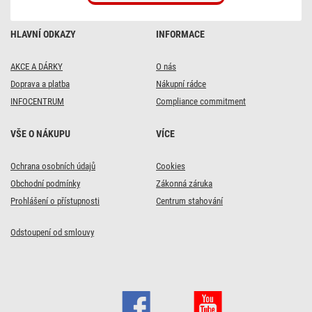
HLAVNÍ ODKAZY
INFORMACE
AKCE A DÁRKY
O nás
Doprava a platba
Nákupní rádce
INFOCENTRUM
Compliance commitment
VŠE O NÁKUPU
VÍCE
DOPRAVA ZDARMA
DOPRAVA ZDARMA
Ochrana osobních údajů
Cookies
8x
43x
Obchodní podmínky
Zákonná záruka
Alkalická baterie GP
Alkalická baterie GP
Prohlášení o přístupnosti
Centrum stahování
Super AAA (LR03), 2
Super AAA (LR03), 10
ks
ks
Odstoupení od smlouvy
39
169
Kč
Kč
Skladem
Skladem
Do košíku
Do košíku