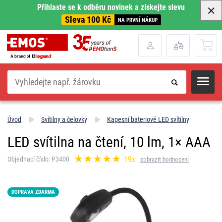
Přihlaste se k odběru novinek a získejte slevu
Sleva 100 Kč
NA PRVNÍ NÁKUP
Hledat
Úvod
Svítilny a čelovky
Kapesní bateriové LED svítilny
LED svítilna na čtení, 10 lm, 1× AAA
19x
Objednací číslo: P3400
zobrazit hodnocení
DOPRAVA ZDARMA