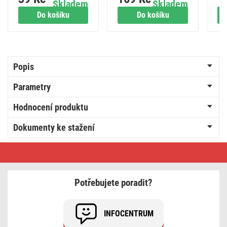
Skladem
Skladem
A
Do košíku
Do košíku
Popis
Parametry
Hodnocení produktu
Dokumenty ke stažení
LED
svítilna
na
čtení,
10
Potřebujete poradit?
lm,
1×
AAA
INFOCENTRUM