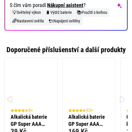
S čím vám poradí
Nákupní asistent
?
💡
🔋
📚
Světelný výkon
Výdrž baterie
Použití s knihou
🌈
🔌
Nastavení světla
Napájení svítilny
Doporučené příslušenství a další produkty
8×
43×
Alkalická baterie
Alkalická baterie
CO
GP Super AAA
GP Super AAA
ko
39 Kč
169 Kč
1
(LR03), 2 ks
(LR03), 10 ks
P3