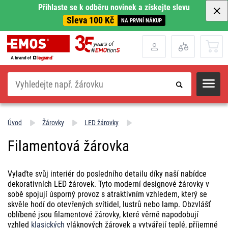
Přihlaste se k odběru novinek a získejte slevu
Sleva 100 Kč
NA PRVNÍ NÁKUP
Hledat
Úvod
Žárovky
LED žárovky
Filamentová žárovka
Vylaďte svůj interiér do posledního detailu díky naší nabídce
dekorativních LED žárovek. Tyto moderní designové žárovky v
sobě spojují úsporný provoz s atraktivním vzhledem, který se
skvěle hodí do otevřených svítidel, lustrů nebo lamp. Obzvlášť
oblíbené jsou filamentové žárovky, které věrně napodobují
vzhled
klasických
vláknových žárovek a vytvářejí teplé, příjemné