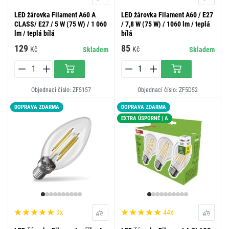
LED žárovka Filament A60 A
LED žárovka Filament A60 / E27
CLASS/ E27 / 5 W (75 W) / 1 060
/ 7,8 W (75 W) / 1060 lm / teplá
lm / teplá bílá
bílá
129
85
Kč
Kč
Skladem
Skladem
Objednací číslo: ZF5157
Objednací číslo: ZF5D52
DOPRAVA ZDARMA
DOPRAVA ZDARMA
EXTRA ÚSPORNÉ | A
9x
44x