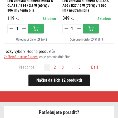
LED žárovka Filament svíčka A
LED žárovka Filament A CLASS
CLASS / E14 / 3,8 W (60 W) /
A60 / E27 / 5 W (75 W) / 1 060
806 lm / teplá bílá
lm / neutrální bílá
119
349
Kč
Kč
Skladem
Skladem
Objednací číslo: ZF3A42
Objednací číslo: ZF5158.3
Těžký výběr? Hodně produktů?
Zaškrtněte si ve filtrech
, co je pro vás důležité
Předchozí
1
2
3
...
6
Další
Filamentová
žárovka
Potřebujete poradit?