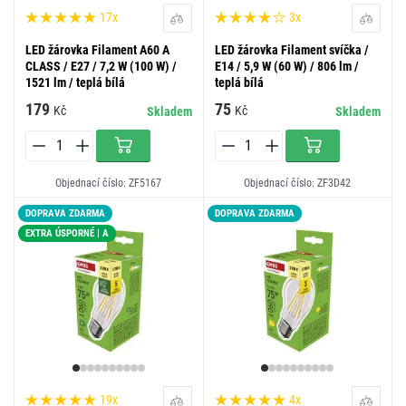
17x
3x
LED žárovka Filament A60 A
LED žárovka Filament svíčka /
CLASS / E27 / 7,2 W (100 W) /
E14 / 5,9 W (60 W) / 806 lm /
1521 lm / teplá bílá
teplá bílá
179
75
Kč
Kč
Skladem
Skladem
Objednací číslo: ZF5167
Objednací číslo: ZF3D42
DOPRAVA ZDARMA
DOPRAVA ZDARMA
EXTRA ÚSPORNÉ | A
19x
4x