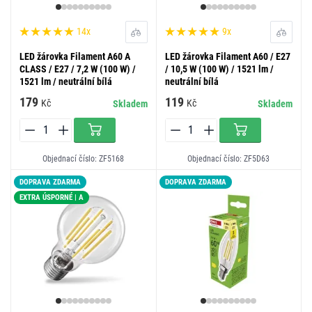
14x
9x
LED žárovka Filament A60 A
LED žárovka Filament A60 / E27
CLASS / E27 / 7,2 W (100 W) /
/ 10,5 W (100 W) / 1521 lm /
1521 lm / neutrální bílá
neutrální bílá
179
119
Kč
Kč
Skladem
Skladem
Objednací číslo: ZF5168
Objednací číslo: ZF5D63
DOPRAVA ZDARMA
DOPRAVA ZDARMA
EXTRA ÚSPORNÉ | A