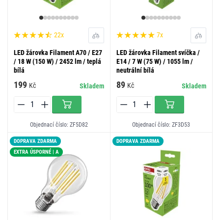
22x
7x
LED žárovka Filament A70 / E27
LED žárovka Filament svíčka /
/ 18 W (150 W) / 2452 lm / teplá
E14 / 7 W (75 W) / 1055 lm /
bílá
neutrální bílá
199
89
Kč
Kč
Skladem
Skladem
Objednací číslo: ZF5D82
Objednací číslo: ZF3D53
DOPRAVA ZDARMA
DOPRAVA ZDARMA
EXTRA ÚSPORNÉ | A