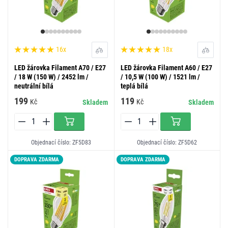
16x
18x
LED žárovka Filament A70 / E27
LED žárovka Filament A60 / E27
/ 18 W (150 W) / 2452 lm /
/ 10,5 W (100 W) / 1521 lm /
neutrální bílá
teplá bílá
199
119
Kč
Kč
Skladem
Skladem
Objednací číslo: ZF5D83
Objednací číslo: ZF5D62
DOPRAVA ZDARMA
DOPRAVA ZDARMA