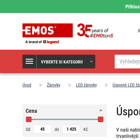
Přihlas
A
Hledat
VYBERTE SI KATEGORII
Úvod
Žárovky
LED žárovky
Úsporné LED žá
Úspo
Cena
Od
do
Kč
V naši nabí
trvanlivějš