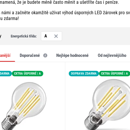
znamená, že je budete méně často měnit a ušetříte čas i peníze.
s námi a začněte okamžitě užívat výhod úsporných LED žárovek pro 
vu zdarma!
y
A
Energetická třída:
vanější
doporučené
nejlépe hodnocené
od nejlevnějšího
ZDARMA
EXTRA ÚSPORNÉ | A
DOPRAVA ZDARMA
EXTRA ÚSPORNÉ | A