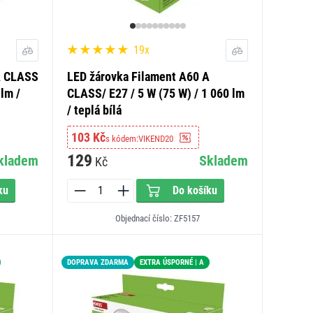
19x
A CLASS
LED žárovka Filament A60 A
 lm /
CLASS/ E27 / 5 W (75 W) / 1 060 lm
/ teplá bílá
103 Kč
s kódem:
VIKEND20
129
kladem
Skladem
Kč
ku
Do košíku
Objednací číslo: ZF5157
DOPRAVA ZDARMA
EXTRA ÚSPORNÉ | A