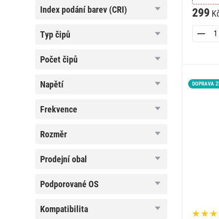
index
index podání barev (CRI)
299
K
podání
barev
(CRI)
typ
typ čipů
čipů
počet
počet čipů
čipů
napětí
napětí
DOPRAVA 
frekvence
frekvence
rozměr
rozměr
prodejní
prodejní obal
obal
podporované
podporované OS
OS
kompatibilita
kompatibilita