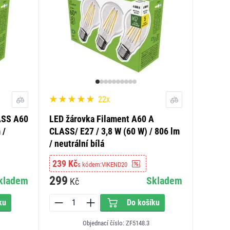
22x
ASS A60
LED žárovka Filament A60 A
 /
CLASS/ E27 / 3,8 W (60 W) / 806 lm
/ neutrální bílá
239 Kč
s kódem:
VIKEND20
299
kladem
Skladem
Kč
ku
Do košíku
Objednací číslo: ZF5148.3