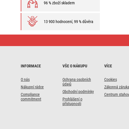
96 % zboží skladem
13 900 hodnocení, 99 % důvěra
Úsporné
LED
žárovky
INFORMACE
VŠE O NÁKUPU
VÍCE
O nás
Ochrana osobních
Cookies
údajů
Nákupní rádce
Zákonná záruk
Obchodní podmínky
Compliance
Centrum stahov
commitment
Prohlášení o
přístupnosti