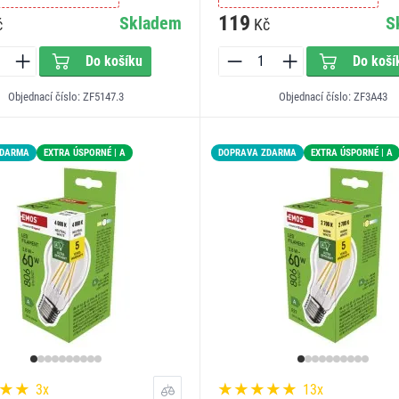
119
Skladem
S
č
Kč
Do košíku
Do koší
Objednací číslo: ZF5147.3
Objednací číslo: ZF3A43
ZDARMA
EXTRA ÚSPORNÉ | A
DOPRAVA ZDARMA
EXTRA ÚSPORNÉ | A
3x
13x