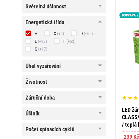
světelná
světelná účinnost
účinnost
DOPRAVA 
energetická
energetická třída
třída
A
C
(+5)
D
(+65)
E
(+99)
F
(+53)
G
(+17)
úhel
úhel vyzařování
vyzařování
životnost
životnost
záruční
záruční doba
doba
LED žár
účiník
účiník
CLASS/ 
/ teplá 
počet
počet spínacích cyklů
spínacích
239 Kč
cyklů