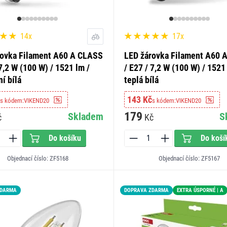
14x
17x
rovka Filament A60 A CLASS
LED žárovka Filament A60 
 7,2 W (100 W) / 1521 lm /
/ E27 / 7,2 W (100 W) / 1521
ní bílá
teplá bílá
143 Kč
s kódem:
VIKEND20
s kódem:
VIKEND20
179
Skladem
S
č
Kč
Do košíku
Do koší
Objednací číslo: ZF5168
Objednací číslo: ZF5167
ZDARMA
DOPRAVA ZDARMA
EXTRA ÚSPORNÉ | A