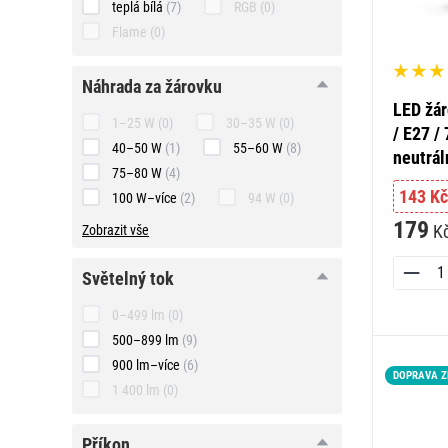
teplá bílá
(7)
RGB
(0)
Flame
(0)
náhrada
náhrada za žárovku
za
LED žá
žárovku
1–25 W
(0)
30–35 W
(0)
/ E27 /
40–50 W
(1)
55–60 W
(8)
neutrál
75–80 W
(4)
143 Kč
100 W–více
(2)
94 W
(0)
179
K
Zobrazit vše
světelný
světelný tok
tok
0–499 lm
(0)
500–899 lm
(9)
900 lm–více
(6)
DOPRAVA 
1 400 lm
(0)
příkon
příkon