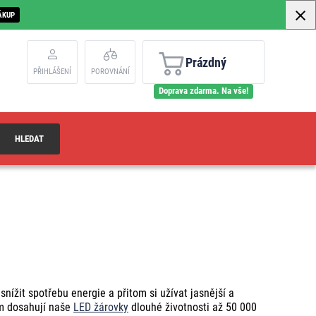
ÁKUP
Prázdný
PŘIHLÁŠENÍ
POROVNÁNÍ
Doprava zdarma. Na vše!
HLEDAT
nížit spotřebu energie a přitom si užívat jasnější a
ím dosahují naše
LED žárovky
dlouhé životnosti až 50 000