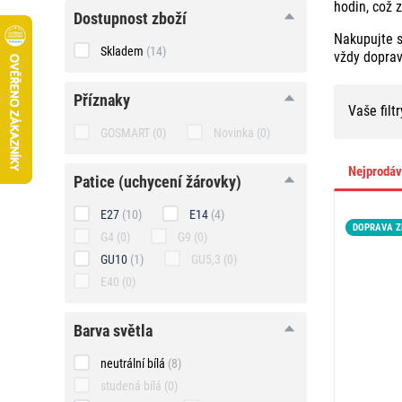
hodin, což 
Dostupnost zboží
Nakupujte 
Skladem
(14)
vždy dopra
Příznaky
Vaše filtr
GOSMART
(0)
Novinka
(0)
Nejprodá
patice
patice (uchycení žárovky)
(uchycení
žárovky)
E27
(10)
E14
(4)
DOPRAVA 
G4
(0)
G9
(0)
GU10
(1)
GU5,3
(0)
E40
(0)
barva
barva světla
světla
neutrální bílá
(8)
studená bílá
(0)