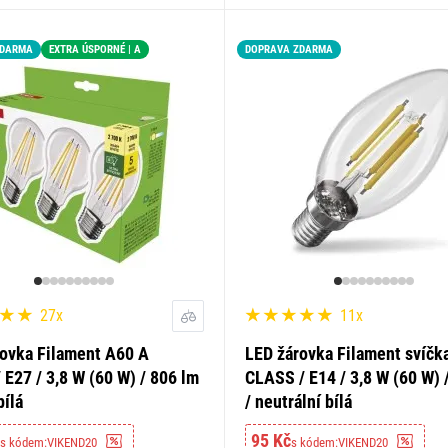
ZDARMA
EXTRA ÚSPORNÉ | A
DOPRAVA ZDARMA
27x
11x
ovka Filament A60 A
LED žárovka Filament svíčk
E27 / 3,8 W (60 W) / 806 lm
CLASS / E14 / 3,8 W (60 W) 
bílá
/ neutrální bílá
95 Kč
s kódem:
VIKEND20
s kódem:
VIKEND20