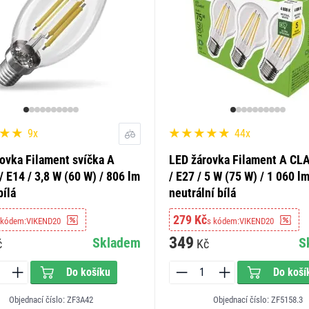
9x
44x
ovka Filament svíčka A
LED žárovka Filament A CL
 E14 / 3,8 W (60 W) / 806 lm
/ E27 / 5 W (75 W) / 1 060 lm
bílá
neutrální bílá
279 Kč
 kódem:
VIKEND20
s kódem:
VIKEND20
349
Skladem
S
č
Kč
Do košíku
Do koší
Objednací číslo: ZF3A42
Objednací číslo: ZF5158.3