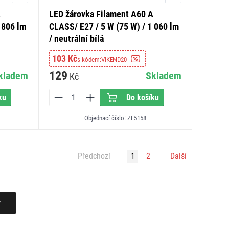
A
LED žárovka Filament A60 A
 806 lm
CLASS/ E27 / 5 W (75 W) / 1 060 lm
/ neutrální bílá
103 Kč
s kódem:
VIKEND20
129
kladem
Skladem
Kč
ku
Do košíku
Objednací číslo: ZF5158
Předchozí
1
2
Další