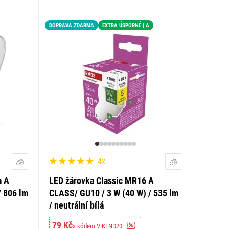
DOPRAVA ZDARMA
EXTRA ÚSPORNÉ | A
4x
a A
LED žárovka Classic MR16 A
/ 806 lm
CLASS/ GU10 / 3 W (40 W) / 535 lm
/ neutrální bílá
79 Kč
s kódem:
VIKEND20