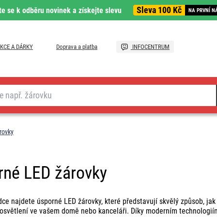
Sleva 100 Kč
te se k odběru novinek a získejte slevu
NA PRVNÍ N
KCE A DÁRKY
Doprava a platba
INFOCENTRUM
rovky
rné LED žárovky
dce najdete úsporné LED žárovky, které představují skvělý způsob, jak s
í osvětlení ve vašem domě nebo kanceláři. Díky moderním technologi