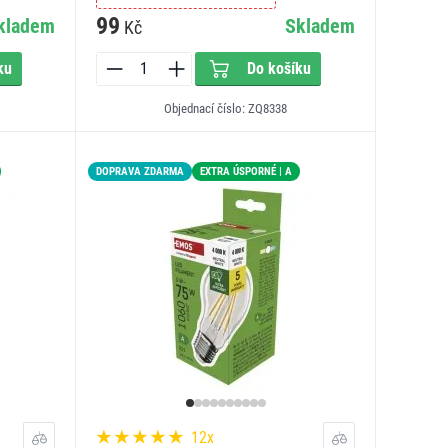
99
kladem
Skladem
Kč
ku
Do košíku
Objednací číslo: ZQ8338
DOPRAVA ZDARMA
EXTRA ÚSPORNÉ | A
12x