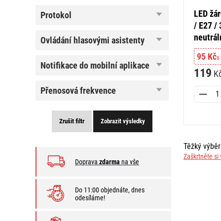
LED žá
protokol
protokol
/ E27 /
neutrál
ovládání
ovládání hlasovými asistenty
hlasovými
asistenty
95 Kč
s
notifikace
notifikace do mobilní aplikace
119
do
K
mobilní
aplikace
přenosová
přenosová frekvence
frekvence
Zrušit filtr
Zobrazit výsledky
Těžký výbě
Zaškrtněte si 
Doprava
zdarma
na vše
Do 11:00 objednáte, dnes
odesíláme!