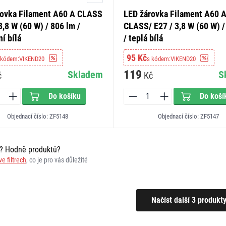
rovka Filament A60 A CLASS
LED žárovka Filament A60 
 3,8 W (60 W) / 806 lm /
CLASS/ E27 / 3,8 W (60 W) /
ní bílá
/ teplá bílá
95 Kč
 kódem:
VIKEND20
s kódem:
VIKEND20
119
Skladem
S
č
Kč
Do košíku
Do koší
Objednací číslo: ZF5148
Objednací číslo: ZF5147
r? Hodně produktů?
ve filtrech
, co je pro vás důležité