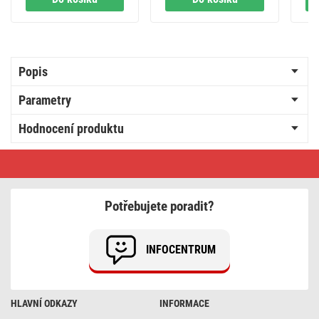
Popis
Parametry
Hodnocení produktu
Lithiová
baterie
GP
Ultra
CR123A,
Potřebujete poradit?
2
ks
INFOCENTRUM
HLAVNÍ ODKAZY
INFORMACE