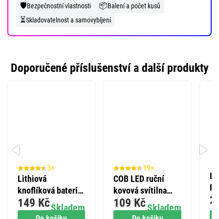
🛡️
📦
Bezpečnostní vlastnosti
Balení a počet kusů
⏳
Skladovatelnost a samovybíjení
Doporučené příslušenství a další produkty
3×
19×
LE
Lithiová
COB LED ruční
P4
knoflíková baterie
kovová svítilna
2
AA
149 Kč
109 Kč
GP Ultra Plus
P3894, 100 lm, 3x
Skladem
Skladem
bo
CR2032, 4 ks
AAA
Do košíku
Do košíku