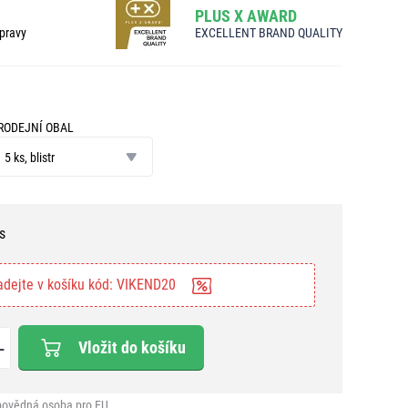
PLUS X AWARD
pravy
EXCELLENT BRAND QUALITY
RODEJNÍ OBAL
odejní
bal
5 ks, blistr
s
adejte v košíku kód: VIKEND20
Vložit do košíku
ovědná osoba pro EU