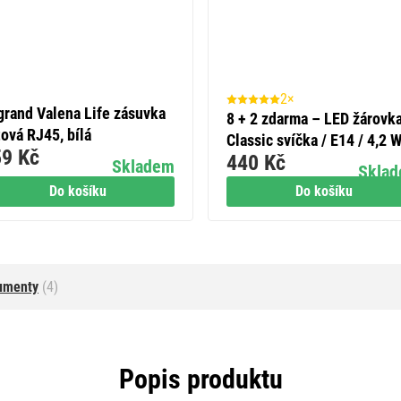
2×
grand Valena Life zásuvka
8 + 2 zdarma – LED žárovk
ová RJ45, bílá
Classic svíčka / E14 / 4,2 
9 Kč
440 Kč
(40 W) / 470 lm / teplá bílá
Skladem
Skla
Do košíku
Do košíku
umenty
(4)
Popis produktu