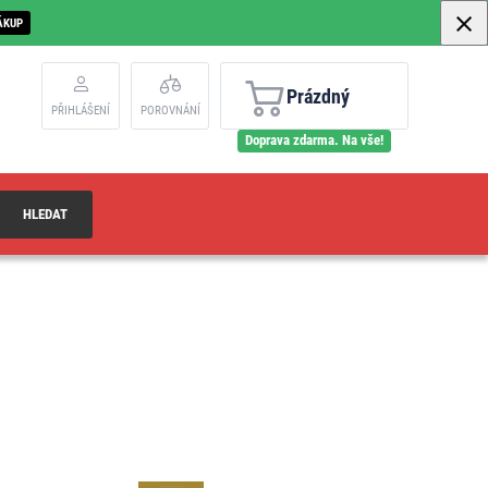
ÁKUP
Prázdný
PŘIHLÁŠENÍ
POROVNÁNÍ
Doprava zdarma. Na vše!
HLEDAT