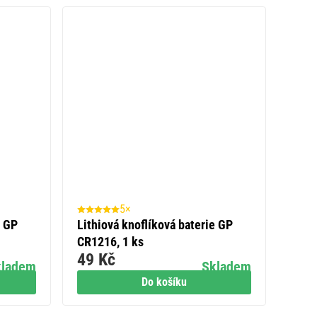
5×
e GP
Lithiová knoflíková baterie GP
CR1216, 1 ks
49 Kč
kladem
Skladem
Do košíku