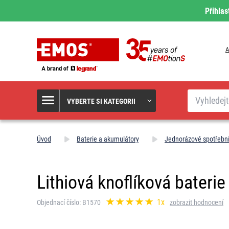
Přihlas
A
Hledat
VYBERTE SI KATEGORII
Úvod
Baterie a akumulátory
Jednorázové spotřební
Lithiová knoflíková bateri
1x
Objednací číslo: B1570
zobrazit hodnocení