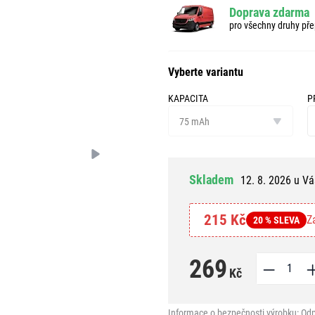
Doprava zdarma
pro všechny druhy pře
Vyberte variantu
KAPACITA
P
kapacita
pr
75 mAh
o
Skladem
12. 8. 2026 u Vá
215 Kč
Z
20 % SLEVA
269
Kč
Informace o bezpečnosti výrobku:
Odp