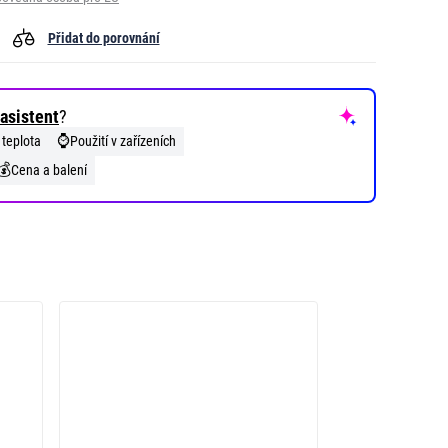
Přidat do porovnání
asistent
?
⌚
 teplota
Použití v zařízeních
💰
Cena a balení