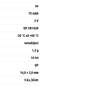
ne
75 mAh
3 V
GP CR1620
-20 °C až +60 °C
nenabíjecí
1,3 g
10 let
GP
16,0 × 2,0 mm
5 ks, blistr