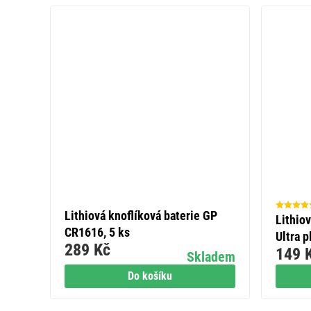
Lithiová knoflíková baterie GP
Lithio
CR1616, 5 ks
Ultra 
289 Kč
149 
Skladem
Do košíku