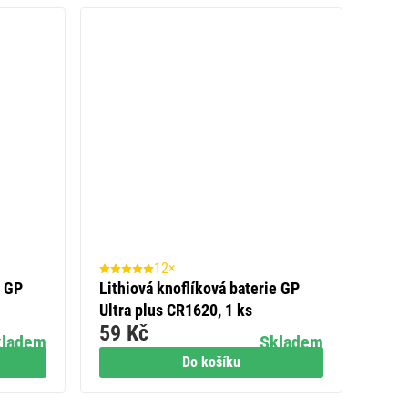
12×
e GP
Lithiová knoflíková baterie GP
Ultra plus CR1620, 1 ks
59 Kč
kladem
Skladem
Do košíku