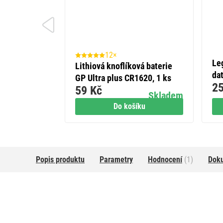
12×
Le
Lithiová knoflíková baterie
dat
GP Ultra plus CR1620, 1 ks
25
59 Kč
Skladem
Do košíku
Popis produktu
Parametry
Hodnocení
(1)
Dok