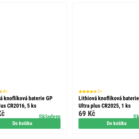
4×
3×
vá knoflíková baterie GP
Lithiová knoflíková bateri
plus CR2016, 5 ks
Ultra plus CR2025, 1 ks
Kč
69 Kč
Skladem
S
Do košíku
Do košíku