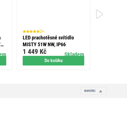
2×
1×
a
LED prachotěsné svítidlo
LED přisazen
W
MISTY 51W NW, IP66
kruhové, čer
1 449 Kč
399 Kč
neutrální bíl
dem
Skladem
Do košíku
Do
NAHORU