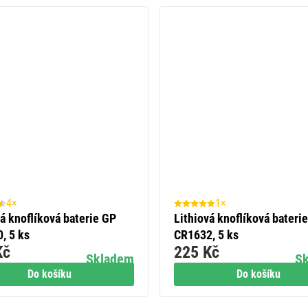
4×
1×
vá knoflíková baterie GP
Lithiová knoflíková bateri
, 5 ks
CR1632, 5 ks
Kč
225 Kč
Skladem
S
Do košíku
Do košíku