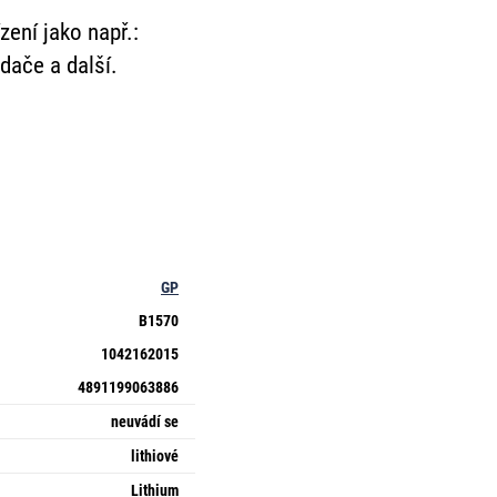
zení jako např.:
dače a další.
GP
B1570
1042162015
4891199063886
neuvádí se
lithiové
Lithium