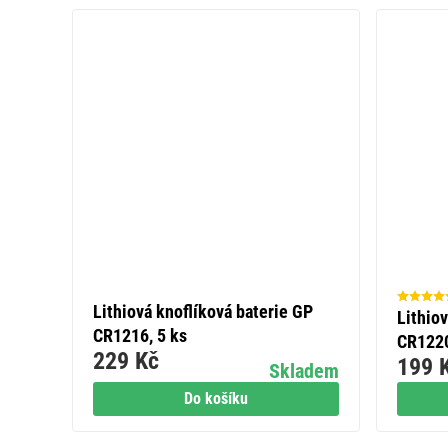
Lithiová knoflíková baterie GP
Lithio
CR1216, 5 ks
CR1220
229 Kč
199 
Skladem
Do košíku