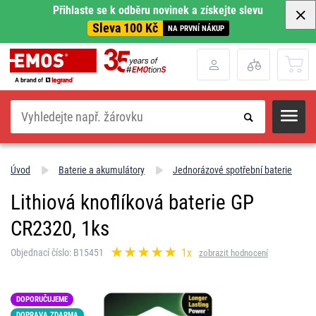
Přihlaste se k odběru novinek a získejte slevu
Sleva 100 Kč
NA PRVNÍ NÁKUP
Hledat
Úvod
Baterie a akumulátory
Jednorázové spotřební baterie
Lithiová knoflíková baterie GP
CR2320, 1ks
1x
Objednací číslo: B15451
zobrazit hodnocení
DOPORUČUJEME
DOPRAVA ZDARMA