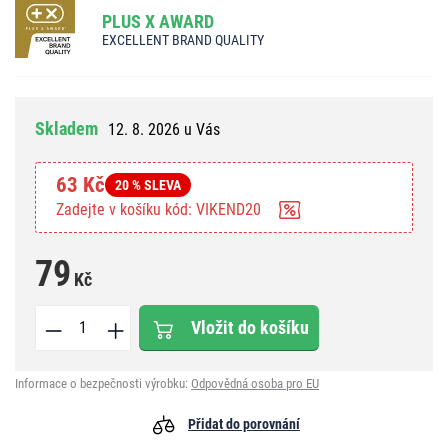
PLUS X AWARD
EXCELLENT BRAND QUALITY
Skladem
12. 8. 2026 u Vás
63 Kč
20 % SLEVA
Zadejte v košíku kód: VIKEND20
79
Kč
Vložit do košíku
Informace o bezpečnosti výrobku:
Odpovědná osoba pro EU
Přidat do porovnání