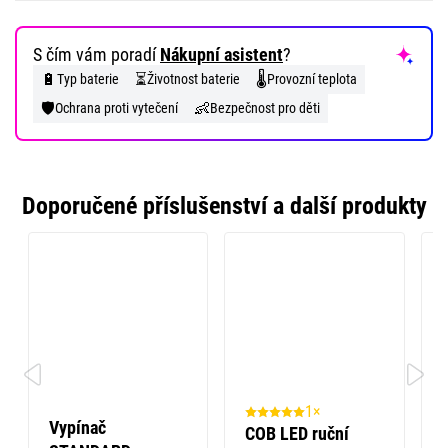
S čím vám poradí
Nákupní asistent
?
🔋
⏳
🌡️
Typ baterie
Životnost baterie
Provozní teplota
🛡️
👶
Ochrana proti vytečení
Bezpečnost pro děti
Doporučené příslušenství a další produkty
1×
Vypínač
COB LED ruční