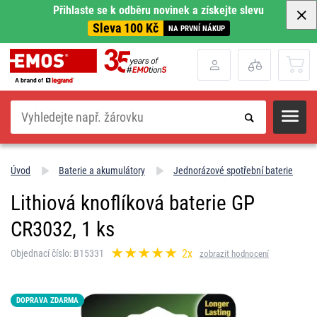
Přihlaste se k odběru novinek a získejte slevu
Sleva 100 Kč
NA PRVNÍ NÁKUP
Hledat
Úvod
Baterie a akumulátory
Jednorázové spotřební baterie
Lithiová knoflíková baterie GP
CR3032, 1 ks
2x
Objednací číslo: B15331
zobrazit hodnocení
DOPRAVA ZDARMA