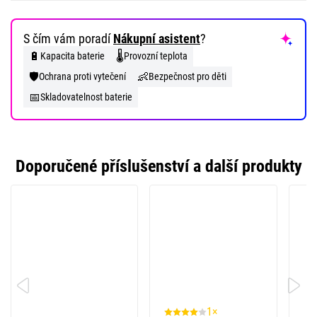
S čím vám poradí
Nákupní asistent
?
🔋
🌡️
Kapacita baterie
Provozní teplota
🛡️
👶
Ochrana proti vytečení
Bezpečnost pro děti
📅
Skladovatelnost baterie
Doporučené příslušenství a další produkty
1×