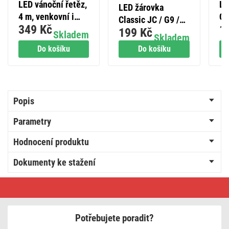
LED vánoční řetěz,
LE
LED žárovka
4 m, venkovní i
Cl
Classic JC / G9 /
349 Kč
1
vnitřní, studená
4,
199 Kč
4,2 W (40 W) / 470
Skladem
Skladem
bílá, programy,
lm
lm / teplá bílá / 2
Do košíku
Do košíku
časovač
ks
Popis
Parametry
Hodnocení produktu
Dokumenty ke stažení
Lithiová
knoflíková
baterie
GP
CR3032,
Potřebujete poradit?
1
ks