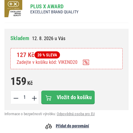
PLUS X AWARD
EXCELLENT BRAND QUALITY
Skladem
12. 8. 2026 u Vás
127 Kč
20 % SLEVA
Zadejte v košíku kód: VIKEND20
159
Kč
Vložit do košíku
Informace o bezpečnosti výrobku:
Odpovědná osoba pro EU
Přidat do porovnání