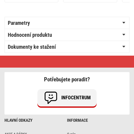
Parametry
Hodnocení produktu
Dokumenty ke stažení
Lithiová
knoflíková
baterie
GP
Ultra
Potřebujete poradit?
Plus
CR2032,
4
ks
INFOCENTRUM
HLAVNÍ ODKAZY
INFORMACE