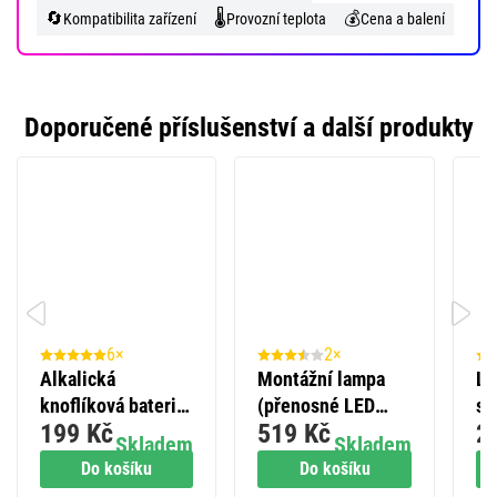
🔄
🌡️
💰
Kompatibilita zařízení
Provozní teplota
Cena a balení
Doporučené příslušenství a další produkty
6×
2×
Alkalická
Montážní lampa
LE
knoflíková baterie
(přenosné LED
so
199 Kč
519 Kč
2
GP A76F (LR44),
světlo) do zásuvky,
12
Skladem
Skladem
10 ks
300 lm, 5 m
vn
Do košíku
Do košíku
bí