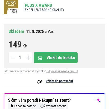
PLUS X AWARD
EXCELLENT BRAND QUALITY
Skladem
11. 8. 2026 u Vás
149
Kč
Vložit do košíku
Informace o bezpečnosti výrobku:
Odpovědná osoba pro EU
Přidat do porovnání
S čím vám poradí
Nákupní asistent
?
🔋
🕒
Kapacita baterie
Životnost baterie