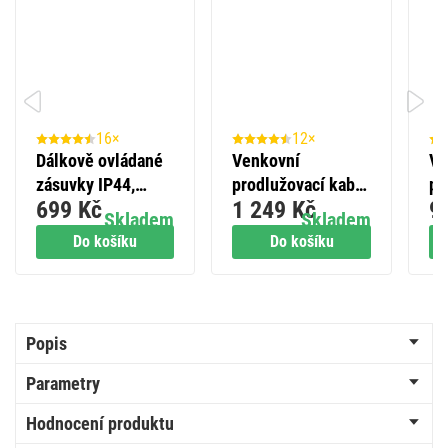
16×
12×
Dálkově ovládané
Venkovní
Ve
zásuvky IP44,
prodlužovací kabel
pr
699 Kč
1 249 Kč
9
černé
20 m / 1 zásuvka /
15
Skladem
Skladem
černý / guma-
če
Do košíku
Do košíku
neopren / 230 V /
V 
1,5 mm2
Popis
Parametry
Hodnocení produktu