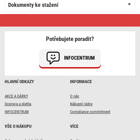
Dokumenty ke stažení
Přepěťová
ochrana
–
3
zásuvky,
Potřebujete poradit?
1,5
m,
černá
INFOCENTRUM
HLAVNÍ ODKAZY
INFORMACE
AKCE A DÁRKY
O nás
Doprava a platba
Nákupní rádce
INFOCENTRUM
Compliance commitment
VŠE O NÁKUPU
VÍCE