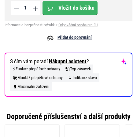
Vložit do košíku
Informace o bezpečnosti výrobku:
Odpovědná osoba pro EU
Přidat do porovnání
S čím vám poradí
Nákupní asistent
?
⚡
🔌
Funkce přepěťové ochrany
Typ zásuvek
🛠️
💡
Montáž přepěťové ochrany
Indikace stavu
🔋
Maximální zatížení
Doporučené příslušenství a další produkty