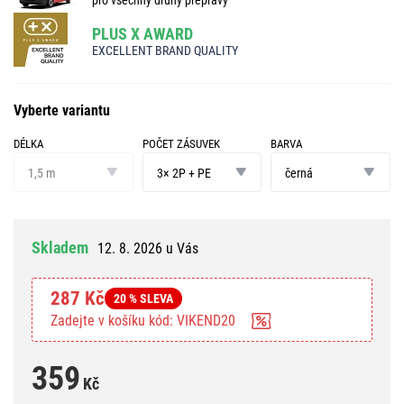
PLUS X AWARD
EXCELLENT BRAND QUALITY
Vyberte variantu
DÉLKA
POČET ZÁSUVEK
BARVA
délka
počet
barva
zásuvek
1,5 m
3× 2P + PE
černá
Skladem
12. 8. 2026 u Vás
287 Kč
20 % SLEVA
Zadejte v košíku kód: VIKEND20
359
Kč