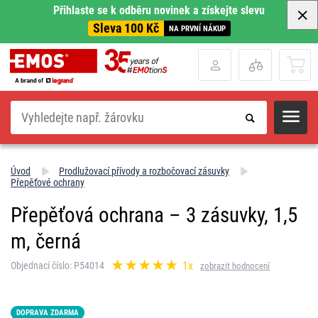
Přihlaste se k odběru novinek a získejte slevu
Sleva 100 Kč
NA PRVNÍ NÁKUP
Hledat
Úvod
Prodlužovací přívody a rozbočovací zásuvky
Přepěťové ochrany
Přepěťová ochrana – 3 zásuvky, 1,5
m, černá
1x
Objednací číslo: P54014
zobrazit hodnocení
DOPRAVA ZDARMA