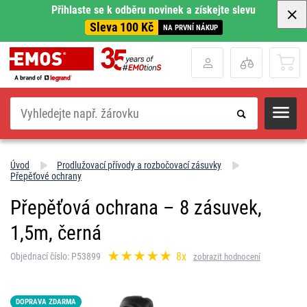
Přihlaste se k odběru novinek a získejte slevu
Sleva 100 Kč
NA PRVNÍ NÁKUP
Hledat
Úvod
Prodlužovací přívody a rozbočovací zásuvky
Přepěťové ochrany
Přepěťová ochrana – 8 zásuvek,
1,5m, černá
8x
Objednací číslo: P53899
zobrazit hodnocení
DOPRAVA ZDARMA