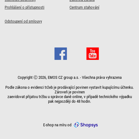
Rozbočovací zásuvka
Rozbočovací zásuvka
Rozbočovací zásuvka
Zásuvka s vypínačem,
Rozbočovací zásuvka
Prohlášení o přístupnosti
Centrum stahování
3x kulatá, černá
3x kulatá, bílá
2x plochá + 1x kulatá s
bílá
2x plochá + 1x kulatá,
vypínačem, bílá
bílá
Odstoupení od smlouvy
79 Kč
87 Kč
79 Kč
s kódem:
s kódem:
s kódem:
111 Kč
71 Kč
s kódem:
s kódem:
VIKEND20
VIKEND20
VIKEND20
VIKEND20
VIKEND20
99
109
99
Kč
Kč
Kč
Skladem
Skladem
Skladem
139
89
Kč
Kč
Skladem
Skladem
Do košíku
Do košíku
Do košíku
Do košíku
Do košíku
Copyright Ⓒ 2026, EMOS CZ group a.s. - Všechna práva vyhrazena
Podle zákona o evidenci tržeb je prodávající povinen vystavit kupujícímu účtenku.
Zároveň je povinen
zaevidovat přijatou tržbu u správce daně online, v případě technického výpadku
pak nejpozději do 48 hodin.
E-shop na míru od