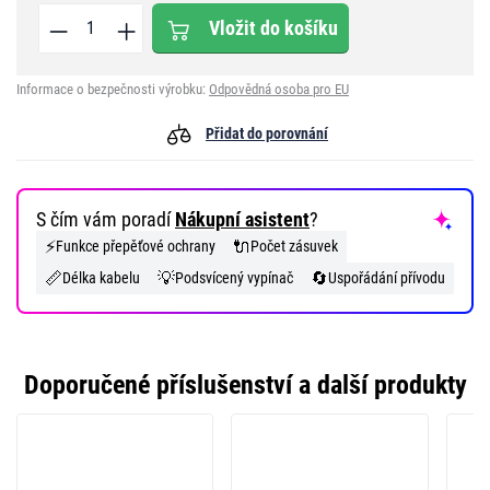
Vložit do košíku
Informace o bezpečnosti výrobku:
Odpovědná osoba pro EU
Přidat do porovnání
S čím vám poradí
Nákupní asistent
?
⚡
🔌
Funkce přepěťové ochrany
Počet zásuvek
📏
💡
🔄
Délka kabelu
Podsvícený vypínač
Uspořádání přívodu
Doporučené příslušenství a další produkty