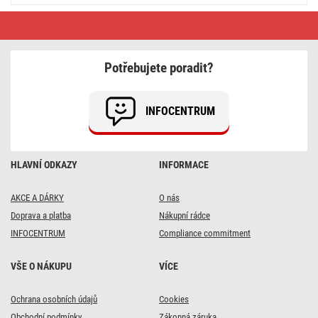
Přepěťová
ochrana
–
8
zásuvek,
Potřebujete poradit?
1,5m,
černá
INFOCENTRUM
HLAVNÍ ODKAZY
INFORMACE
AKCE A DÁRKY
O nás
Doprava a platba
Nákupní rádce
INFOCENTRUM
Compliance commitment
VŠE O NÁKUPU
VÍCE
DOPRAVA ZDARMA
DOPRAVA ZDARMA
DOPRAVA ZDARMA
DOPRAVA ZDARMA
DOPRAVA ZDARMA
Ochrana osobních údajů
Cookies
8x
16x
7x
66x
18x
Obchodní podmínky
Zákonná záruka