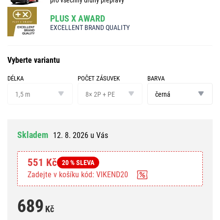
PLUS X AWARD
EXCELLENT BRAND QUALITY
Vyberte variantu
DÉLKA
POČET ZÁSUVEK
BARVA
délka
počet
barva
zásuvek
1,5 m
8× 2P + PE
černá
Skladem
12. 8. 2026 u Vás
551 Kč
20 % SLEVA
Zadejte v košíku kód: VIKEND20
689
Kč