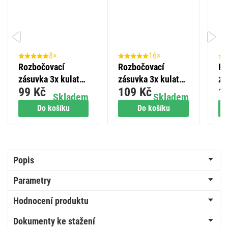
8×
16×
Rozbočovací
Rozbočovací
Ro
zásuvka 3x kulatá,
zásuvka 3x kulatá,
zá
99 Kč
109 Kč
1
černá
bílá
+ 
Skladem
Skladem
vy
Do košíku
Do košíku
Popis
Parametry
Hodnocení produktu
Dokumenty ke stažení