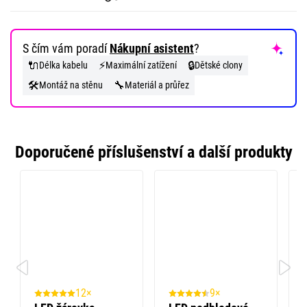
S čím vám poradí
Nákupní asistent
?
🔌
⚡
🔒
Délka kabelu
Maximální zatížení
Dětské clony
🛠️
🔧
Montáž na stěnu
Materiál a průřez
Doporučené příslušenství a další produkty
12×
9×