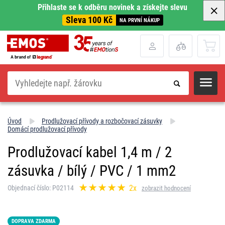
Přihlaste se k odběru novinek a získejte slevu
Sleva 100 Kč
NA PRVNÍ NÁKUP
Hledat
Úvod
Prodlužovací přívody a rozbočovací zásuvky
Domácí prodlužovací přívody
Prodlužovací kabel 1,4 m / 2
zásuvka / bílý / PVC / 1 mm2
2x
Objednací číslo: P02114
zobrazit hodnocení
DOPRAVA ZDARMA