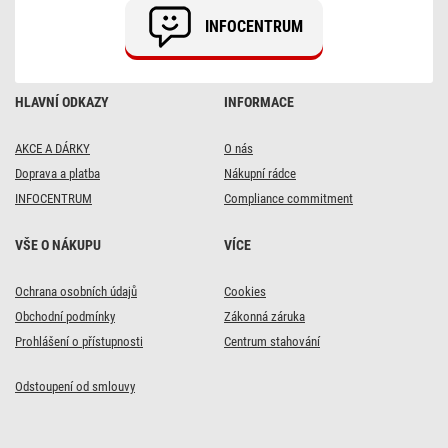
bílý
INFOCENTRUM
/
PVC
/
1
mm2
HLAVNÍ ODKAZY
INFORMACE
AKCE A DÁRKY
O nás
Doprava a platba
Nákupní rádce
INFOCENTRUM
Compliance commitment
VŠE O NÁKUPU
VÍCE
Ochrana osobních údajů
Cookies
Obchodní podmínky
Zákonná záruka
Prohlášení o přístupnosti
Centrum stahování
Odstoupení od smlouvy