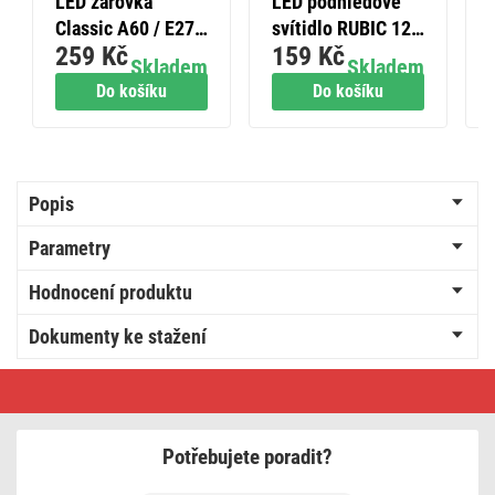
LED žárovka
LED podhledové
Classic A60 / E27 /
svítidlo RUBIC 12
259 Kč
159 Kč
13 W (100 W) /
cm, 9 W, neutrální
Skladem
Skladem
1521 lm / teplá
bílá
Do košíku
Do košíku
bílá
Popis
Parametry
Hodnocení produktu
Dokumenty ke stažení
Prodlužovací
kabel
1,4
m
/
Potřebujete poradit?
2
zásuvka
/