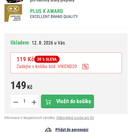
PLUS X AWARD
EXCELLENT BRAND QUALITY
Skladem
12. 8. 2026 u Vás
119 Kč
20 % SLEVA
Zadejte v košíku kód: VIKEND20
149
Kč
Vložit do košíku
Informace o bezpečnosti výrobku:
Odpovědná osoba pro EU
Přidat do porovnání