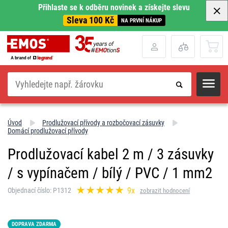
Přihlaste se k odběru novinek a získejte slevu
Sleva 100 Kč
NA PRVNÍ NÁKUP
Hledat
Úvod
Prodlužovací přívody a rozbočovací zásuvky
Domácí prodlužovací přívody
Prodlužovací kabel 2 m / 3 zásuvky
/ s vypínačem / bílý / PVC / 1 mm2
9x
Objednací číslo: P1312
zobrazit hodnocení
DOPRAVA ZDARMA