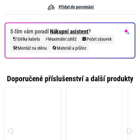
Přidat do porovnání
S čím vám poradí
Nákupní asistent
?
🔌
⚡
🔲
Délka kabelu
Maximální zátěž
Počet zásuvek
🛠️
🔄
Montáž na stěnu
Materiál a průřez
Doporučené příslušenství a další produkty