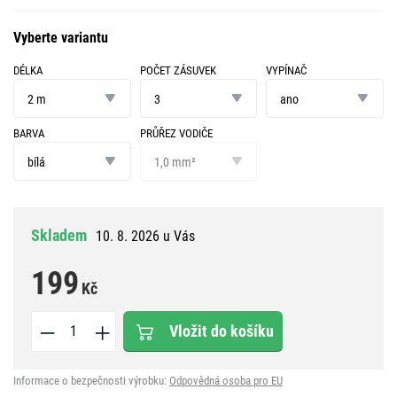
Vyberte variantu
DÉLKA
POČET ZÁSUVEK
VYPÍNAČ
délka
počet
vypínač
zásuvek
2 m
3
ano
BARVA
PRŮŘEZ VODIČE
barva
průřez
vodiče
bílá
1,0 mm²
Skladem
10. 8. 2026 u Vás
199
Kč
Vložit do košíku
Informace o bezpečnosti výrobku:
Odpovědná osoba pro EU