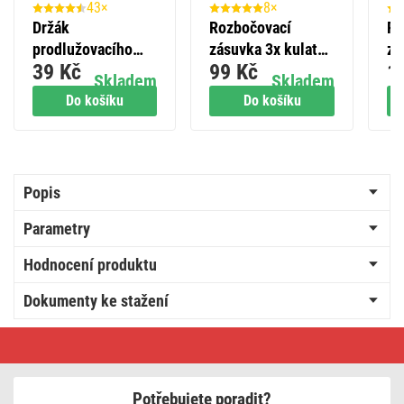
43×
8×
Držák
Rozbočovací
Ro
prodlužovacího
zásuvka 3x kulatá,
zá
39 Kč
99 Kč
1
přívodu pro 3-4
černá
bí
Skladem
Skladem
zásuvky
Do košíku
Do košíku
Popis
Parametry
Hodnocení produktu
Dokumenty ke stažení
Prodlužovací
kabel
2
m
/
Potřebujete poradit?
3