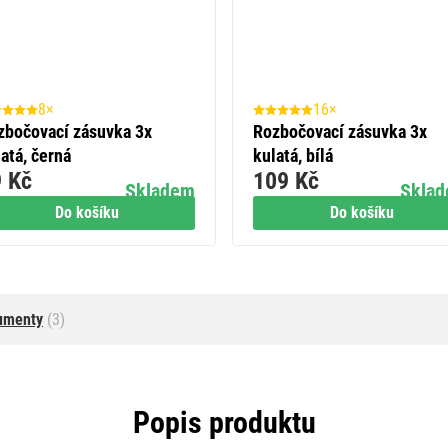
8×
16×
zbočovací zásuvka 3x
Rozbočovací zásuvka 3x
atá, černá
kulatá, bílá
 Kč
109 Kč
Skladem
Skla
Do košíku
Do košíku
umenty
(3)
Popis produktu