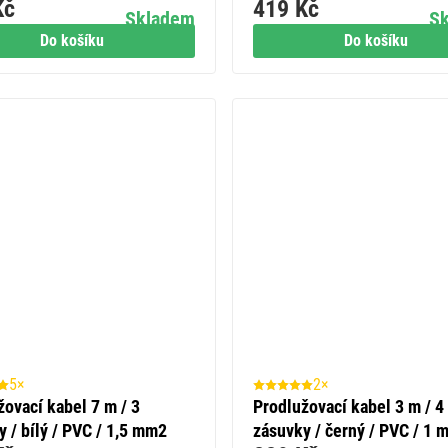
Kč
419 Kč
/ 1 mm2
Skladem
S
Do košíku
Do košíku
5×
2×
žovací kabel 7 m / 3
Prodlužovací kabel 3 m / 4
 / bílý / PVC / 1,5 mm2
zásuvky / černý / PVC / 1