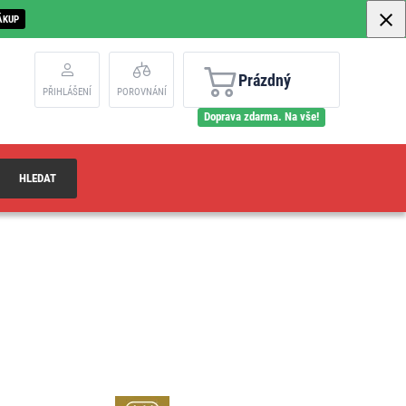
ÁKUP
Prázdný
PŘIHLÁŠENÍ
POROVNÁNÍ
Doprava zdarma. Na vše!
HLEDAT