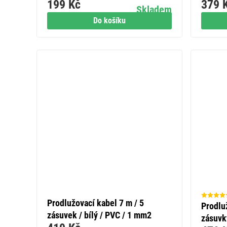
199 Kč
379 
Skladem
Do košíku
Prodlužovací kabel 7 m / 5
Prodlu
zásuvek / bílý / PVC / 1 mm2
zásuvky