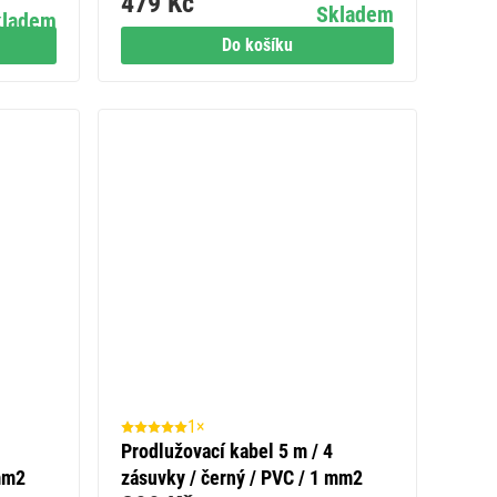
479 Kč
Skladem
kladem
Do košíku
1×
Prodlužovací kabel 5 m / 4
 mm2
zásuvky / černý / PVC / 1 mm2