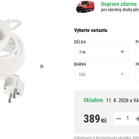
Doprava zdarma
pro všechny druhy pře
Vyberte variantu
DÉLKA
P
délka
p
7 m
z
BARVA
P
barva
pr
bílá
v
Skladem
11. 8. 2026 u Vá
389
Kč
Informace o bezpečnosti výrobku:
Odp