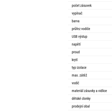
39
99
109
139
99
89
Kč
Kč
Kč
Kč
Kč
Kč
Skladem
Skladem
Skladem
Skladem
Skladem
Skladem
počet zásuvek
Do košíku
Do košíku
Do košíku
Do košíku
Do košíku
Do košíku
vypínač
barva
průřez vodiče
USB výstup
napětí
proud
krytí
typ izolace
max. zátěž
vodič
materiál zásuvky a vidlice
dětské clonky
prodejní obal