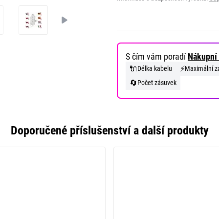
S čím vám poradí
Nákupní 
🔌
⚡
Délka kabelu
Maximální za
🔄
Počet zásuvek
Doporučené příslušenství a další produkty