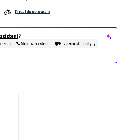
Přidat do porovnání
asistent
?
🔧
🛡️
tížení
Montáž na stěnu
Bezpečnostní pokyny