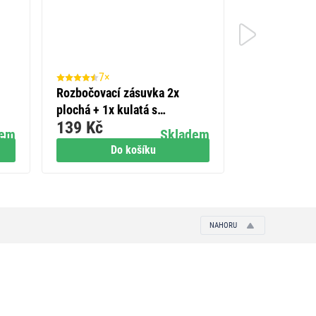
7×
66×
Rozbočovací zásuvka 2x
Zásuvka s vy
99 Kč
plochá + 1x kulatá s
139 Kč
vypínačem, bílá
dem
Skladem
Do košíku
Do
NAHORU