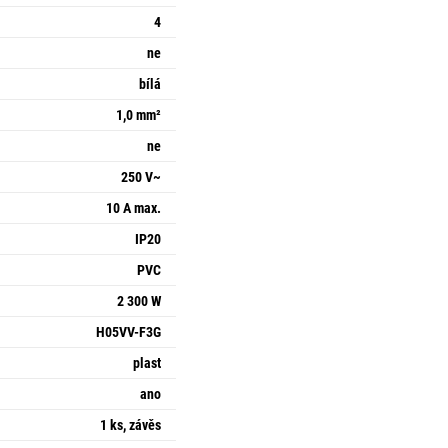
4
ne
bílá
1,0 mm²
ne
250 V~
10 A max.
IP20
PVC
2 300 W
H05VV-F3G
plast
ano
1 ks, závěs