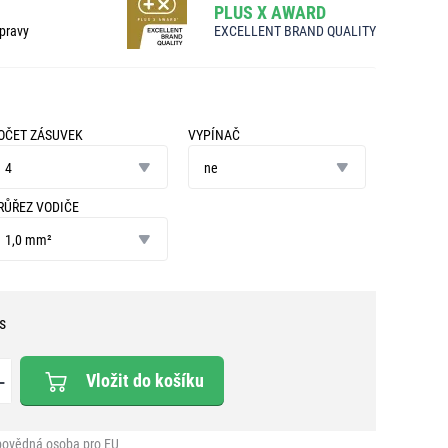
PLUS X AWARD
pravy
EXCELLENT BRAND QUALITY
OČET ZÁSUVEK
VYPÍNAČ
očet
vypínač
ásuvek
4
ne
RŮŘEZ VODIČE
ůřez
odiče
1,0 mm²
s
Vložit do košíku
ovědná osoba pro EU