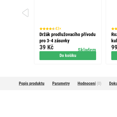
43×
Držák prodlužovacího přívodu
Ro
pro 3-4 zásuvky
kul
39 Kč
99
Skladem
Do košíku
Popis produktu
Parametry
Hodnocení
(0)
Dok