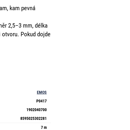
 tam, kam pevná
ůměr 2,5–3 mm, délka
i otvoru. Pokud dojde
EMOS
P0417
1902040700
8595025302281
7 m