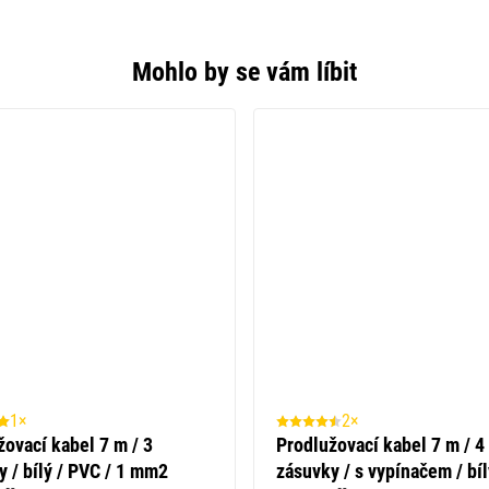
Mohlo by se vám líbit
1×
2×
žovací kabel 7 m / 3
Prodlužovací kabel 7 m / 4
y / bílý / PVC / 1 mm2
zásuvky / s vypínačem / bí