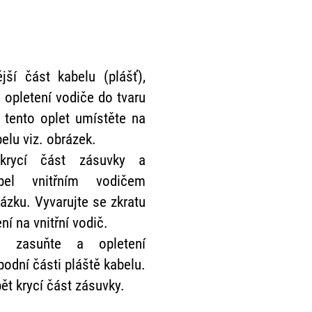
ější část kabelu (plášť),
 opletení vodiče do tvaru
a tento oplet umístěte na
belu viz. obrázek.
 krycí část zásuvky a
bel vnitřním vodičem
rázku. Vyvarujte se zkratu
ní na vnitřní vodič.
ič zasuňte a opletení
odní části pláště kabelu.
ět krycí část zásuvky.