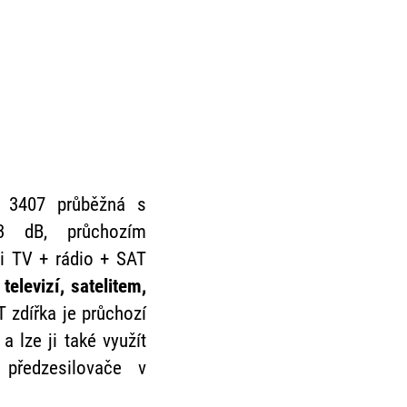
U 3407 průběžná s
 dB, průchozím
i TV + rádio + SAT
televizí, satelitem,
T zdířka je průchozí
a lze ji také využít
 předzesilovače v