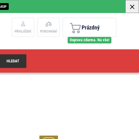
ÁKUP
Prázdný
PŘIHLÁŠENÍ
POROVNÁNÍ
Doprava zdarma. Na vše!
HLEDAT