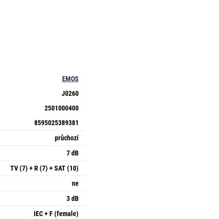
EMOS
J0260
2501000400
8595025389381
průchozí
7 dB
TV (7) + R (7) + SAT (10)
ne
3 dB
IEC + F (female)