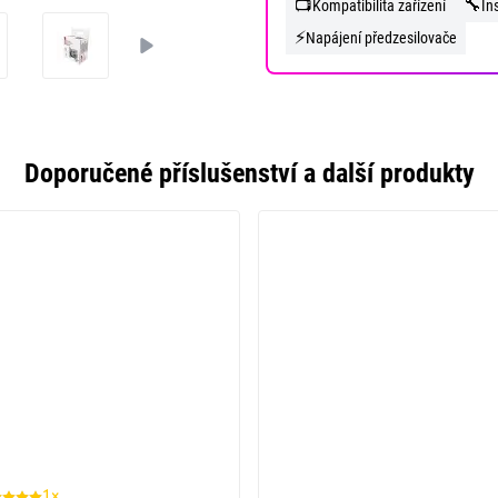
📺
🔧
Kompatibilita zařízení
In
⚡
Napájení předzesilovače
Doporučené příslušenství a další produkty
1×