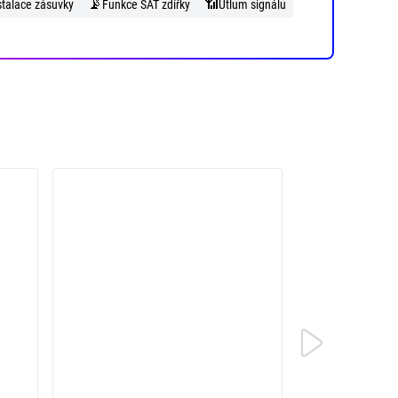
📡
📶
stalace zásuvky
Funkce SAT zdířky
Útlum signálu