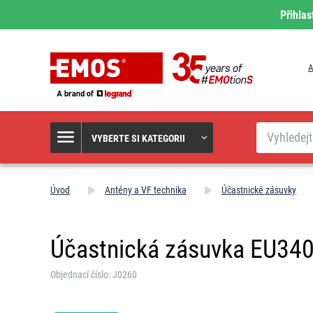
Přihlas
A
Hledat
VYBERTE SI KATEGORII
Úvod
Antény a VF technika
Účastnické zásuvky
Účastnická zásuvka EU34
Objednací číslo: J0260