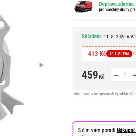
Doprava zdarma
pro všechny druhy pře
Skladem
11. 8. 2026 u Vá
413 Kč
Z
10 % SLEVA
459
Kč
Informace o bezpečnosti výrobku:
Odp
S čím vám poradí
Nákupní 