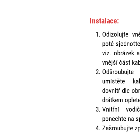
Instalace:
Odizolujte vn
poté sjednoťte
viz. obrázek 
vnější část ka
Odšroubujte
umístěte ka
dovnitř dle ob
drátkem oplete
Vnitřní vod
ponechte na sp
Zašroubujte zp