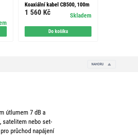
Koaxiální kabel CB500, 100m
Kryt zásuvky
1 560 Kč
TV+rozhlas+s
Skladem
89 Kč
dem
Do košíku
Do
NAHORU
ím útlumem 7 dB a
, satelitem nebo set-
t pro průchod napájení