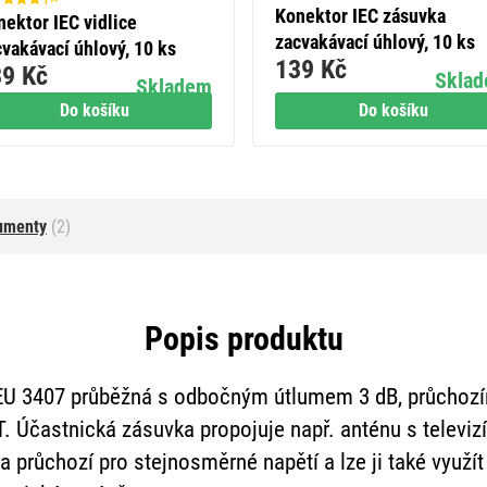
Konektor IEC zásuvka
nektor IEC vidlice
zacvakávací úhlový, 10 ks
cvakávací úhlový, 10 ks
139 Kč
9 Kč
Skla
Skladem
Do košíku
Do košíku
umenty
(2)
Popis produktu
EU 3407 průběžná s odbočným útlumem 3 dB, průchoz
. Účastnická zásuvka propojuje např. anténu s televizí
 průchozí pro stejnosměrné napětí a lze ji také využí