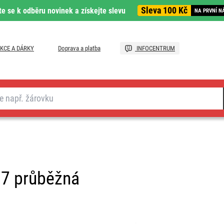
Sleva 100 Kč
te se k odběru novinek a získejte slevu
NA PRVNÍ N
KCE A DÁRKY
Doprava a platba
INFOCENTRUM
07 průběžná