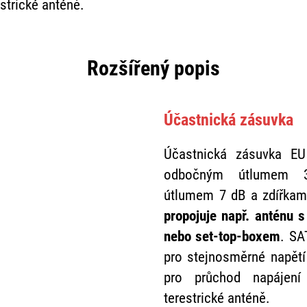
strické anténě.
Rozšířený popis
Účastnická zásuvka
Účastnická zásuvka E
odbočným útlumem 3
útlumem 7 dB a zdířkam
propojuje např. anténu s 
nebo set-top-boxem
. SA
pro stejnosměrné napětí 
pro průchod napájení
terestrické anténě.