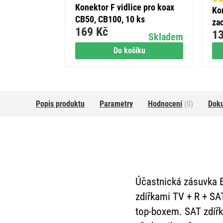
Konektor F vidlice pro koax
Ko
CB50, CB100, 10 ks
za
169 Kč
13
Skladem
Do košíku
Popis produktu
Parametry
Hodnocení
(0)
Dok
Účastnická zásuvka 
zdířkami TV + R + SAT
top-boxem. SAT zdířka